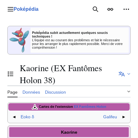
Aller
au
Poképédia
Menu principal
Rechercher
Apparence
Outil
contenu
Poképédia subit actuellement quelques soucis
techniques !
L'équipe est au courant des problèmes et fait le nécessaire
pour les arranger le plus rapidement possible. Merci de votre
compréhension !
Kaorine (EX Fantômes
Basculer la table des matières
Holon 38)
Page
Données
Discussion
Cartes de l'extension
EX Fantômes Holon
◄
Eoko δ
Galifeu
►
Kaorine