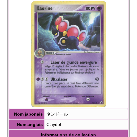
Nom japonais
ネンドール
Nom anglais
Claydol
Informations de collection