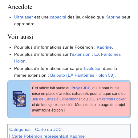
Anecdote
Ultralaser
est une
capacité
des jeux vidéo que
Kaorine
peut
apprendre.
Voir aussi
Pour plus d'informations sur le Pokémon
:
Kaorine
.
Pour plus d'informations sur l'
extension
:
EX Fantômes
Holon
.
Pour plus d'informations sur sa pré-
Évolution
dans la
même extension
:
Balbuto (EX Fantômes Holon 59)
.
Cet article fait partie du
Projet JCC
, qui a pour but la
mise en place d'articles exhaustifs pour chaque carte du
Jeu de Cartes à Collectionner
, du
JCC Pokémon Pocket
et de leurs jeux associés. Merci de lire la page du projet
avant toute édition
!
Catégories
:
Carte du JCC
Carte Pokémon représentant Kaorine