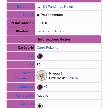
Extension
EX Fantômes Holon
Rareté
Peu commune
Numérotation
38/110
Illustration
Kagemaru Himeno
Informations de jeu
Catégorie
Carte Pokémon
Type
PV
80
Niveau
Niveau 1
d'évolution
Évolution de
:
Balbuto
×2
Faiblesse
Résistance
Aucune
Coût de