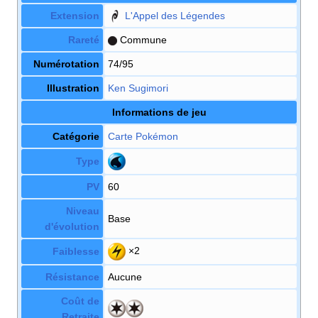
Extension
L'Appel des Légendes
Rareté
Commune
Numérotation
74/95
Illustration
Ken Sugimori
Informations de jeu
Catégorie
Carte Pokémon
Type
PV
60
Niveau
Base
d'évolution
×2
Faiblesse
Résistance
Aucune
Coût de
Retraite