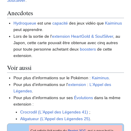
SoulSilver
.
Anecdotes
Hydroqueue
est une
capacité
des jeux vidéo que
Kaiminus
peut apprendre.
Lors de la sortie de l'
extension
HeartGold & SoulSilver
, au
Japon, cette carte pouvait être obtenue avec cinq autres
pour toute personne achetant deux
boosters
de cette
extension.
Voir aussi
Pour plus d'informations sur le Pokémon
:
Kaiminus
.
Pour plus d'informations sur l'
extension
:
L'Appel des
Légendes
.
Pour plus d'informations sur ses
Évolutions
dans la même
extension
:
Crocrodil (L'Appel des Légendes 41)
;
Aligatueur (L'Appel des Légendes 25)
.
Cet article fait partie du
Projet JCC
, qui a pour but la