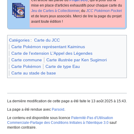
mise en place d'articles exhaustifs pour chaque carte du
Jeu de Cartes à Collectionner
, du
JCC Pokémon Pocket
et de leurs jeux associés. Merci de lire la page du projet
avant toute édition
!
Catégories
:
Carte du JCC
Carte Pokémon représentant Kaiminus
Carte de l'extension L'Appel des Légendes
Carte commune
Carte illustrée par Ken Sugimori
Carte Pokémon
Carte de type Eau
Carte au stade de base
La dernière modification de cette page a été faite le 13 août 2025 à 15:43.
La page a été rendue avec
Parsoid
.
Le contenu est disponible sous licence
Paternité-Pas d'Utilisation
Commerciale-Partage des Conditions Initiales à l'Identique 3.0
sauf
mention contraire.