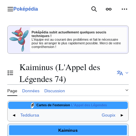
Aller
au
Poképédia
Menu principal
Rechercher
Apparence
Outil
contenu
Poképédia subit actuellement quelques soucis
techniques !
L'équipe est au courant des problèmes et fait le nécessaire
pour les arranger le plus rapidement possible. Merci de votre
compréhension !
Kaiminus (L'Appel des
Basculer la table des matières
Légendes 74)
Page
Données
Discussion
Cartes de l'extension
L'Appel des Légendes
◄
Teddiursa
Goupix
►
Kaiminus