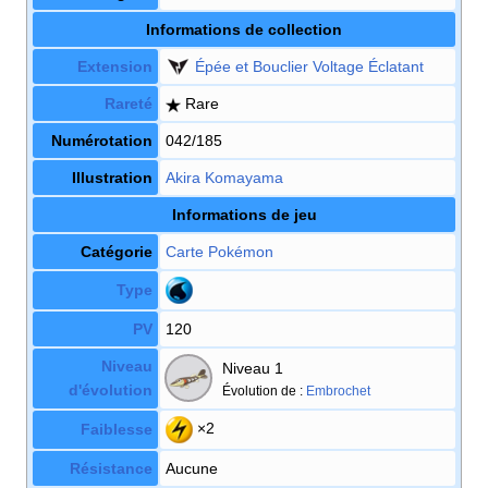
Informations de collection
Extension
Épée et Bouclier Voltage Éclatant
Rareté
Rare
Numérotation
042/185
Illustration
Akira Komayama
Informations de jeu
Catégorie
Carte Pokémon
Type
PV
120
Niveau
Niveau 1
d'évolution
Évolution de
:
Embrochet
×2
Faiblesse
Résistance
Aucune