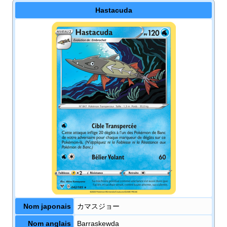
Hastacuda
Nom japonais
カマスジョー
Nom anglais
Barraskewda