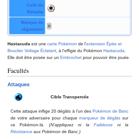
Coût de
Retraite
Marque de
régulation
Hastacuda
est une
carte Pokémon
de l'
extension
Épée et
Bouclier Voltage Éclatant
, à l'effigie du Pokémon
Hastacuda
.
Elle doit être posée sur un
Embrochet
pour pouvoir être jouée.
Facultés
Attaques
Cible Transpercée
Cette attaque inflige 20 dégâts à l'un des
Pokémon de Banc
de votre adversaire pour chaque
marqueur de dégâts
sur
ce Pokémon-là.
(N'appliquez ni la
Faiblesse
ni la
Résistance
aux Pokémon de Banc.)