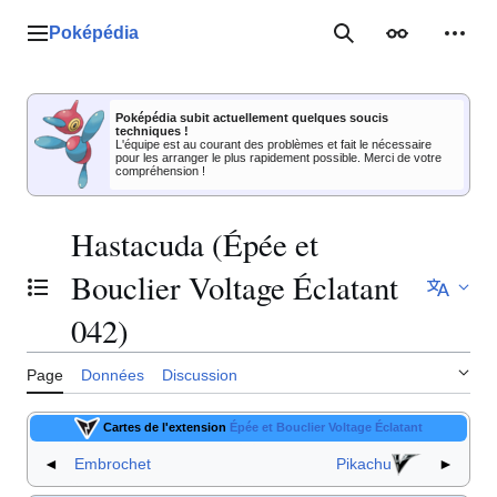
Aller
au
Poképédia
Menu principal
Rechercher
Apparence
Outil
contenu
Poképédia subit actuellement quelques soucis
techniques !
L'équipe est au courant des problèmes et fait le nécessaire
pour les arranger le plus rapidement possible. Merci de votre
compréhension !
Hastacuda (Épée et
Bouclier Voltage Éclatant
Basculer la table des matières
042)
Page
Données
Discussion
Cartes de l'extension
Épée et Bouclier Voltage Éclatant
◄
Embrochet
Pikachu
►