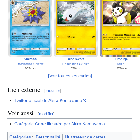
Staross
Anchwatt
Emolga
Domination Céleste
Domination Céleste
Promo-B
033
056
078
/155
/155
/P-B
[Voir toutes les cartes]
Lien externe
[
modifier
]
Twitter officiel de Akira Komayama
Voir aussi
[
modifier
]
Catégorie:Carte illustrée par Akira Komayama
Catégories
:
Personnalité
Illustrateur de cartes