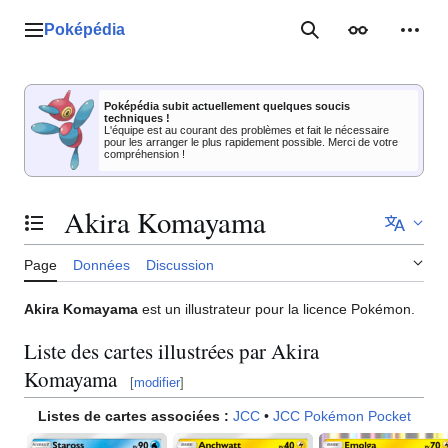
Aller
au
Poképédia
Menu principal
Rechercher
Apparence
Outil
contenu
Poképédia subit actuellement quelques soucis
techniques !
L'équipe est au courant des problèmes et fait le nécessaire
pour les arranger le plus rapidement possible. Merci de votre
compréhension !
Akira Komayama
Basculer la table des matières
Page
Données
Discussion
Akira Komayama
est un illustrateur pour la licence Pokémon.
Liste des cartes illustrées par Akira
Komayama
[
modifier
]
Listes de cartes associées
:
JCC
•
JCC Pokémon Pocket