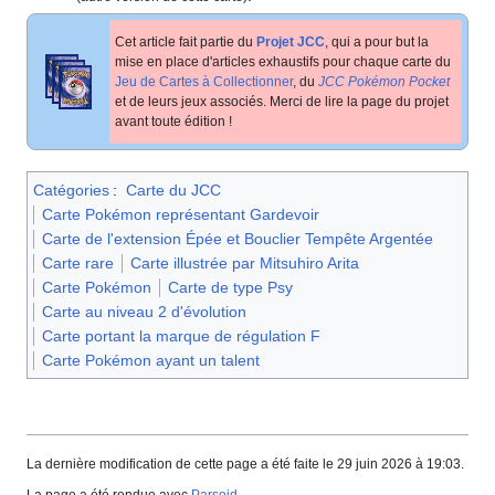
Cet article fait partie du
Projet JCC
, qui a pour but la
mise en place d'articles exhaustifs pour chaque carte du
Jeu de Cartes à Collectionner
, du
JCC Pokémon Pocket
et de leurs jeux associés. Merci de lire la page du projet
avant toute édition
!
Catégories
:
Carte du JCC
Carte Pokémon représentant Gardevoir
Carte de l'extension Épée et Bouclier Tempête Argentée
Carte rare
Carte illustrée par Mitsuhiro Arita
Carte Pokémon
Carte de type Psy
Carte au niveau 2 d'évolution
Carte portant la marque de régulation F
Carte Pokémon ayant un talent
La dernière modification de cette page a été faite le 29 juin 2026 à 19:03.