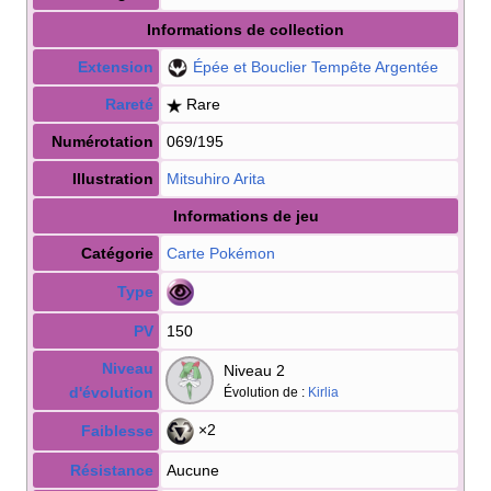
Informations de collection
Extension
Épée et Bouclier Tempête Argentée
Rareté
Rare
Numérotation
069/195
Illustration
Mitsuhiro Arita
Informations de jeu
Catégorie
Carte Pokémon
Type
PV
150
Niveau
Niveau 2
d'évolution
Évolution de
:
Kirlia
×2
Faiblesse
Résistance
Aucune