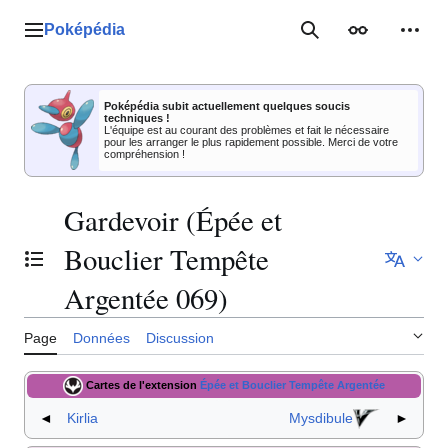
Aller
au
Poképédia
Menu principal
Rechercher
Apparence
Outil
contenu
Poképédia subit actuellement quelques soucis
techniques !
L'équipe est au courant des problèmes et fait le nécessaire
pour les arranger le plus rapidement possible. Merci de votre
compréhension !
Gardevoir (Épée et
Bouclier Tempête
Basculer la table des matières
Argentée 069)
Page
Données
Discussion
Cartes de l'extension
Épée et Bouclier Tempête Argentée
◄
Kirlia
Mysdibule
►