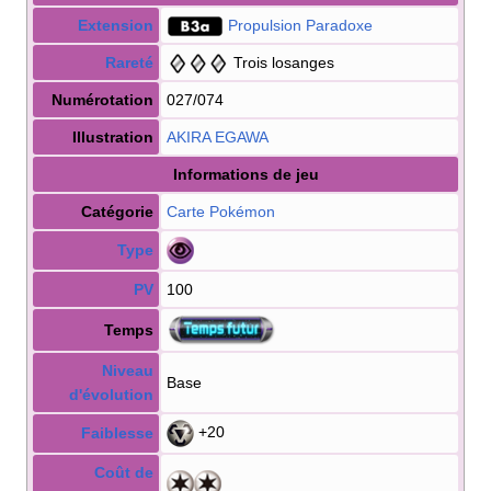
Extension
Propulsion Paradoxe
Rareté
Trois losanges
Numérotation
027/074
Illustration
AKIRA EGAWA
Informations de jeu
Catégorie
Carte Pokémon
Type
PV
100
Temps
Niveau
Base
d'évolution
+20
Faiblesse
Coût de