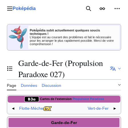
Aller
au
Poképédia
Menu principal
Rechercher
Apparence
Outil
contenu
Poképédia subit actuellement quelques soucis
techniques !
L'équipe est au courant des problèmes et fait le nécessaire
pour les arranger le plus rapidement possible. Merci de votre
compréhension !
Garde-de-Fer (Propulsion
Basculer la table des matières
Paradoxe 027)
Page
Données
Discussion
Cartes de l'extension
Propulsion Paradoxe
◄
Flotte-Mèche
Vert-de-Fer
►
Garde-de-Fer