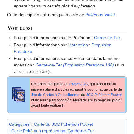
apparaît dans un certain récit d'exploration.
Cette description est identique à celle de
Pokémon Violet
.
Voir aussi
Pour plus d'informations sur le Pokémon
:
Garde-de-Fer
.
Pour plus d'informations sur l'
extension
:
Propulsion
Paradoxe
.
Pour plus d'informations sur ce Pokémon dans la même
extension
:
Garde-de-Fer (Propulsion Paradoxe 108)
(autre
.
version de cette carte)
Cet article fait partie du
Projet JCC
, qui a pour but la
mise en place d'articles exhaustifs pour chaque carte du
Jeu de Cartes à Collectionner
, du
JCC Pokémon Pocket
et de leurs jeux associés. Merci de lire la page du projet
avant toute édition
!
Catégories
:
Carte du JCC Pokémon Pocket
Carte Pokémon représentant Garde-de-Fer