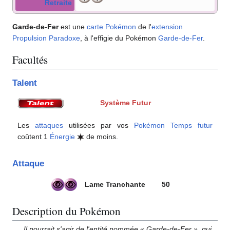
Retraite
Garde-de-Fer
est une
carte Pokémon
de l'
extension
Propulsion Paradoxe
, à l'effigie du Pokémon
Garde-de-Fer
.
Facultés
Talent
Système Futur
Les
attaques
utilisées par vos
Pokémon Temps futur
coûtent 1
Énergie
de moins.
Attaque
Lame Tranchante
50
Description du Pokémon
Il pourrait s'agir de l'entité nommée «
Garde-de-Fer
», qui