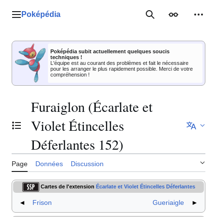
Aller
au
Poképédia
Menu principal
Rechercher
Apparence
Outil
contenu
Poképédia subit actuellement quelques soucis
techniques !
L'équipe est au courant des problèmes et fait le nécessaire
pour les arranger le plus rapidement possible. Merci de votre
compréhension !
Furaiglon (Écarlate et
Violet Étincelles
Basculer la table des matières
Déferlantes 152)
Page
Données
Discussion
Cartes de l'extension
Écarlate et Violet Étincelles Déferlantes
◄
Frison
Gueriaigle
►