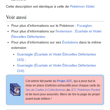
Cette description est identique à celle de
Pokémon Violet
.
Voir aussi
Pour plus d'informations sur le Pokémon
:
Furaiglon
.
Pour plus d'informations sur l'
extension
:
Écarlate et Violet
Étincelles Déferlantes
.
Pour plus d'informations sur ses
Évolutions
dans la même
extension
:
Gueriaigle (Écarlate et Violet Étincelles Déferlantes
153)
;
Gueriaigle (Écarlate et Violet Étincelles Déferlantes
214)
.
Cet article fait partie du
Projet JCC
, qui a pour but la
mise en place d'articles exhaustifs pour chaque carte du
Jeu de Cartes à Collectionner
, du
JCC Pokémon Pocket
et de leurs jeux associés. Merci de lire la page du projet
avant toute édition
!