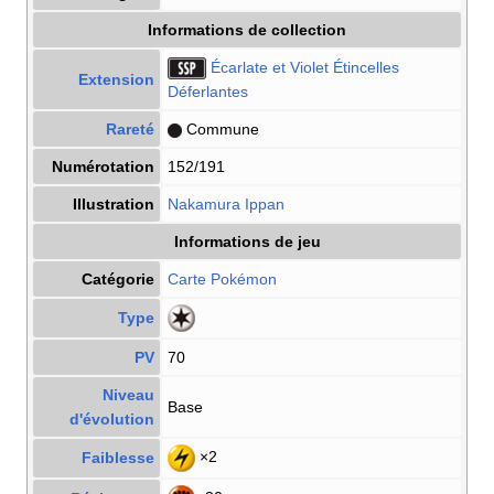
Informations de collection
Écarlate et Violet Étincelles
Extension
Déferlantes
Rareté
Commune
Numérotation
152/191
Illustration
Nakamura Ippan
Informations de jeu
Catégorie
Carte Pokémon
Type
PV
70
Niveau
Base
d'évolution
×2
Faiblesse