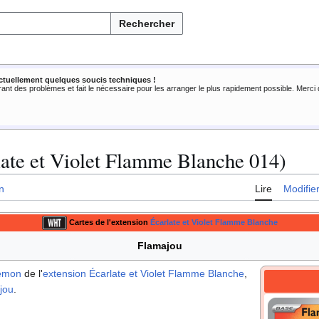
Rechercher
ctuellement quelques soucis techniques !
rant des problèmes et fait le nécessaire pour les arranger le plus rapidement possible. Merc
ate et Violet Flamme Blanche 014)
n
Lire
Modifie
Cartes de l'extension
Écarlate et Violet Flamme Blanche
Flamajou
kémon
de l'
extension
Écarlate et Violet Flamme Blanche
,
jou
.