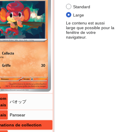
Standard
Large
Le contenu est aussi
large que possible pour la
fenêtre de votre
navigateur.
Nom
バオップ
ais
ais
Pansear
mations de collection