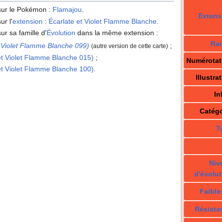
 sur le Pokémon
:
Flamajou
.
Extens
ur l'
extension
:
Écarlate et Violet Flamme Blanche
.
ur sa famille d'
Évolution
dans la même extension
:
Rar
t Violet Flamme Blanche 099)
;
(autre version de cette carte)
et Violet Flamme Blanche 015)
;
Numérotat
et Violet Flamme Blanche 100)
.
Illustra
In
Catégo
T
Niv
d'évolut
Faible
Résista