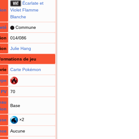
Écarlate et
ion
Violet Flamme
Blanche
eté
Commune
ion
014/086
tion
Julie Hang
formations de jeu
rie
Carte Pokémon
ype
PV
70
eau
Base
ion
×2
sse
nce
Aucune