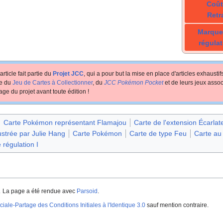
Coût
Retr
Marque
régulat
article fait partie du
Projet JCC
, qui a pour but la mise en place d'articles exhausti
te du
Jeu de Cartes à Collectionner
, du
JCC Pokémon Pocket
et de leurs jeux assoc
age du projet avant toute édition
!
Carte Pokémon représentant Flamajou
Carte de l'extension Écarla
lustrée par Julie Hang
Carte Pokémon
Carte de type Feu
Carte au
 régulation I
.
La page a été rendue avec
Parsoid
.
iale-Partage des Conditions Initiales à l'Identique 3.0
sauf mention contraire.