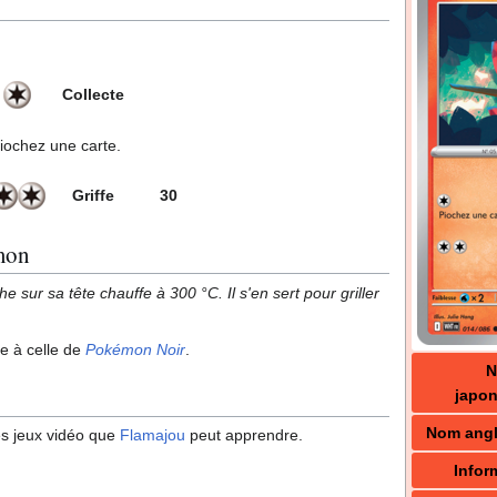
Collecte
iochez une carte.
Griffe
30
mon
e sur sa tête chauffe à 300 °C. Il s'en sert pour griller
ue à celle de
Pokémon Noir
.
japon
Nom angl
s jeux vidéo que
Flamajou
peut apprendre.
Infor