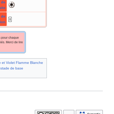
 de
aite
 de
ion
fs pour chaque
iés. Merci de lire
te et Violet Flamme Blanche
 stade de base