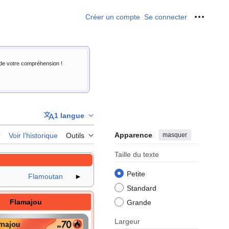
Créer un compte
Se connecter
Outils p
i de votre compréhension !
1 langue
Apparence
masquer
r
Voir l’historique
Outils
Taille du texte
Petite
Flamoutan
►
Standard
Flamajou
Grande
Largeur