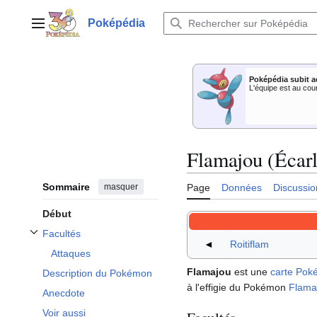
Aller
au
Poképédia
Menu principal
contenu
Poképédia subit a
L'équipe est au cou
Flamajou (Écarl
Sommaire
masquer
Page
Données
Discussio
Début
Facultés
Afficher / masquer la sous-section Facultés
◄
Roitiflam
Attaques
Flamajou
est une
carte Po
Description du Pokémon
à l'effigie du Pokémon
Flama
Anecdote
Voir aussi