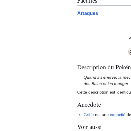
Facultés
Attaques
P
Description du Poké
Quand il s'énerve, la mèch
des Baies et les manger.
Cette description est identiq
Anecdote
Griffe
est une
capacité
de
Voir aussi