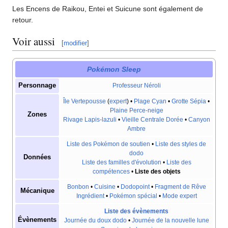
Les Encens de Raikou, Entei et Suicune sont également de
retour.
Voir aussi
[
modifier
]
Pokémon Sleep
Personnage
Professeur Néroli
Île Vertepousse
(
expert
) •
Plage Cyan
•
Grotte Sépia
•
Plaine Perce-neige
Zones
Rivage Lapis-lazuli
•
Vieille Centrale Dorée
•
Canyon
Ambre
Liste des Pokémon de soutien
•
Liste des styles de
dodo
Données
Liste des familles d'évolution
•
Liste des
compétences
•
Liste des objets
Bonbon
•
Cuisine
•
Dodopoint
•
Fragment de Rêve
Mécanique
Ingrédient
•
Pokémon spécial
•
Mode expert
Liste des évènements
Évènements
Journée du doux dodo
•
Journée de la nouvelle lune