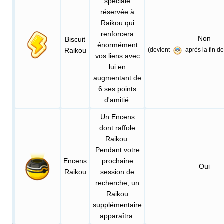
spéciale
réservée à
Raikou qui
renforcera
Non
Biscuit
énormément
Raikou
(devient
après la fin d
vos liens avec
lui en
augmentant de
6 ses points
d'amitié.
Un Encens
dont raffole
Raikou.
Pendant votre
Encens
prochaine
Oui
Raikou
session de
recherche, un
Raikou
supplémentaire
apparaîtra.