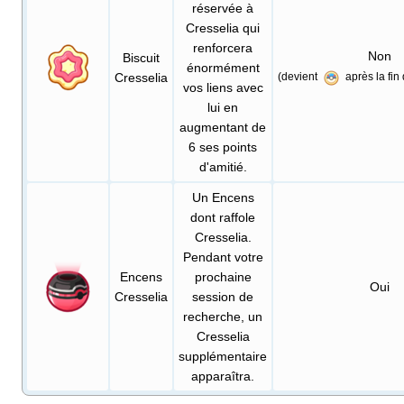
réservée à
Cresselia qui
renforcera
Non
Biscuit
énormément
Cresselia
(devient
après la fin
vos liens avec
lui en
augmentant de
6 ses points
d'amitié.
Un Encens
dont raffole
Cresselia.
Pendant votre
Encens
prochaine
Oui
Cresselia
session de
recherche, un
Cresselia
supplémentaire
apparaîtra.