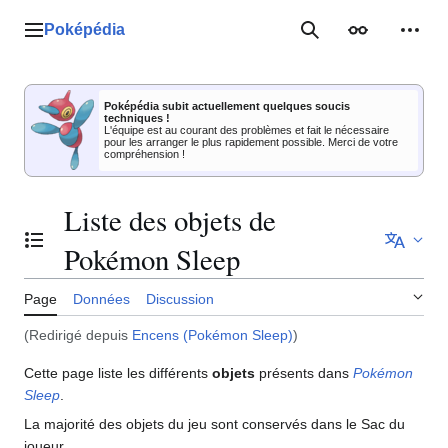
Aller
au
Poképédia
Menu principal
Rechercher
Apparence
Outil
contenu
Poképédia subit actuellement quelques soucis
techniques !
L'équipe est au courant des problèmes et fait le nécessaire
pour les arranger le plus rapidement possible. Merci de votre
compréhension !
Liste des objets de
Basculer la table des matières
Pokémon Sleep
Page
Données
Discussion
(Redirigé depuis
Encens (Pokémon Sleep)
)
Cette page liste les différents
objets
présents dans
Pokémon
Sleep
.
La majorité des objets du jeu sont conservés dans le Sac du
joueur.