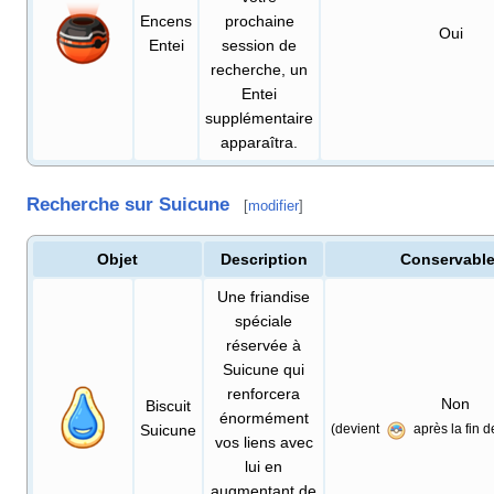
Encens
prochaine
Oui
Entei
session de
recherche, un
Entei
supplémentaire
apparaîtra.
Recherche sur Suicune
[
modifier
]
Objet
Description
Conservabl
Une friandise
spéciale
réservée à
Suicune qui
renforcera
Non
Biscuit
énormément
Suicune
(devient
après la fin 
vos liens avec
lui en
augmentant de