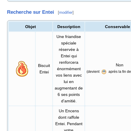
Recherche sur Entei
[
modifier
]
Objet
Description
Conservable
Une friandise
spéciale
réservée à
Entei qui
renforcera
Non
Biscuit
énormément
Entei
(devient
après la fin d
vos liens avec
lui en
augmentant de
6 ses points
d'amitié.
Un Encens
dont raffole
Entei. Pendant
votre