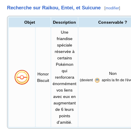
Recherche sur Raikou, Entei, et Suicune
[
modifier
]
Objet
Description
Conservable
?
Une
friandise
spéciale
réservée à
certains
Pokémon
qui
Non
Honor
renforcera
Biscuit
(devient
après la fin de l'
énormément
vos liens
avec eux en
augmentant
de 6 leurs
points
d'amitié.