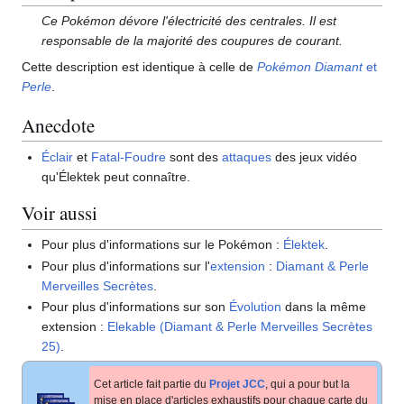
Ce Pokémon dévore l'électricité des centrales. Il est
responsable de la majorité des coupures de courant.
Cette description est identique à celle de
Pokémon Diamant
et
Perle
.
Anecdote
Éclair
et
Fatal-Foudre
sont des
attaques
des jeux vidéo
qu'Élektek peut connaître.
Voir aussi
Pour plus d'informations sur le Pokémon
:
Élektek
.
Pour plus d'informations sur l'
extension
:
Diamant & Perle
Merveilles Secrètes
.
Pour plus d'informations sur son
Évolution
dans la même
extension
:
Elekable (Diamant & Perle Merveilles Secrètes
25)
.
Cet article fait partie du
Projet JCC
, qui a pour but la
mise en place d'articles exhaustifs pour chaque carte du