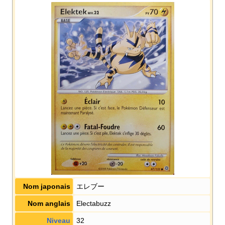
Nom japonais
エレブー
Nom anglais
Electabuzz
Niveau
32