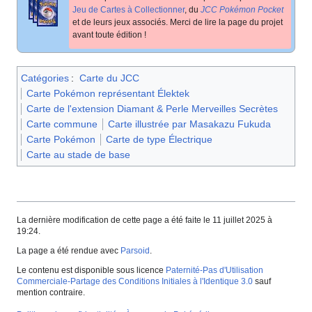
Jeu de Cartes à Collectionner
, du
JCC Pokémon Pocket
et de leurs jeux associés. Merci de lire la page du projet
avant toute édition
!
Catégories
:
Carte du JCC
Carte Pokémon représentant Élektek
Carte de l'extension Diamant & Perle Merveilles Secrètes
Carte commune
Carte illustrée par Masakazu Fukuda
Carte Pokémon
Carte de type Électrique
Carte au stade de base
La dernière modification de cette page a été faite le 11 juillet 2025 à
19:24.
La page a été rendue avec
Parsoid
.
Le contenu est disponible sous licence
Paternité-Pas d'Utilisation
Commerciale-Partage des Conditions Initiales à l'Identique 3.0
sauf
mention contraire.