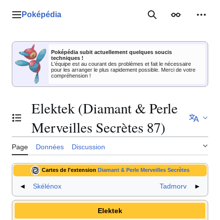
Aller
au
Poképédia
Menu principal
Rechercher
Apparence
Outil
contenu
Poképédia subit actuellement quelques soucis
techniques !
L'équipe est au courant des problèmes et fait le nécessaire
pour les arranger le plus rapidement possible. Merci de votre
compréhension !
Elektek (Diamant & Perle
Basculer la table des matières
Merveilles Secrètes 87)
Page
Données
Discussion
Cartes de l'extension
Diamant & Perle Merveilles Secrètes
◄
Skélénox
Tadmorv
►
Elektek