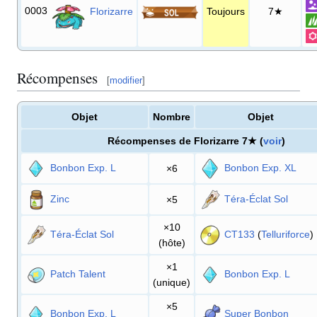
0003
Florizarre
Toujours
7★
Récompenses
[
modifier
]
Objet
Nombre
Objet
Récompenses de Florizarre 7★ (
voir
)
Bonbon Exp. L
Bonbon Exp. XL
×6
Zinc
Téra-Éclat Sol
×5
×10
Téra-Éclat Sol
CT133
(
Telluriforce
)
(hôte)
×1
Patch Talent
Bonbon Exp. L
(unique)
×5
Bonbon Exp. L
Super Bonbon