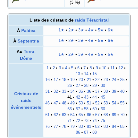
(3
%)
Liste des cristaux de
raids Téracristal
À
Paldea
1★
•
2★
•
3★
•
4★
•
5★
•
6★
À
Septentria
1★
•
2★
•
3★
•
4★
•
5★
•
6★
Au
Terra-
1★
•
2★
•
3★
•
4★
•
5★
•
6★
Dôme
1
•
2
•
3
•
4
•
5
•
6
•
7
•
8
•
9
•
10
•
11
•
12
•
13
•
14
•
15
16
•
17
•
18
•
19
•
20
•
21
•
22
•
23
•
24
•
25
•
26
•
27
•
28
•
29
•
30
31
•
32
•
33
•
34
•
35
•
36
•
37
•
38
•
39
•
40
•
Cristaux de
41
•
42
•
43
•
44
•
45
raids
46
•
47
•
48
•
49
•
50
•
51
•
52
•
53
•
54
•
55
•
événementiels
56
•
57
•
58
•
59
•
60
61
•
62
•
63
•
64
•
65
•
66
•
67
•
68
•
69
•
70
•
71
•
72
•
73
•
74
•
75
76
•
77
•
78
•
79
•
80
•
81
•
82
•
83
•
84
•
85
•
86
•
87
•
88