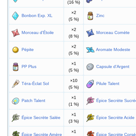
(16
%)
×2
Bonbon Exp. XL
Zinc
(5
%)
×2
Morceau d'Étoile
Morceau Comète
(8
%)
×2
Pépite
Aromate Modeste
(5
%)
×1
PP Plus
Capsule d'Argent
(5
%)
×10
Téra-Éclat Sol
Pilule Talent
(5
%)
×1
Patch Talent
Épice Secrète Sucré
(1
%)
×1
Épice Secrète Salée
Épice Secrète Acide
(3
%)
×1
Épice Secrète Amère
Épice Secrète Cors