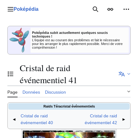
Aller
au
Poképédia
Menu principal
Rechercher
Apparence
Outil
contenu
Poképédia subit actuellement quelques soucis
techniques !
L'équipe est au courant des problèmes et fait le nécessaire
pour les arranger le plus rapidement possible. Merci de votre
compréhension !
Cristal de raid
Basculer la table des matières
événementiel 41
Page
Données
Discussion
Raids Téracristal événementiels
Cristal de raid
Cristal de raid
◄
►
événementiel 40
événementiel 42