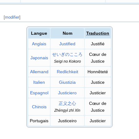
[
modifier
]
Langue
Nom
Traduction
Anglais
Justified
Justifié
せいぎのこころ
Cœur de
Japonais
Justice
Seigi no Kokoro
Allemand
Redlichkeit
Honnêteté
Italien
Giustizia
Justice
Espagnol
Justiciero
Justicier
正义之心
Cœur de
Chinois
Justice
Zhèngyì zhī Xīn
Portugais
Justiceiro
Justicier