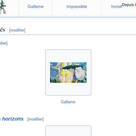
Depuis
Gallame
Impassible
Incisif
és
[
modifier
]
fier
]
Gallame
s horizons
[
modifier
]