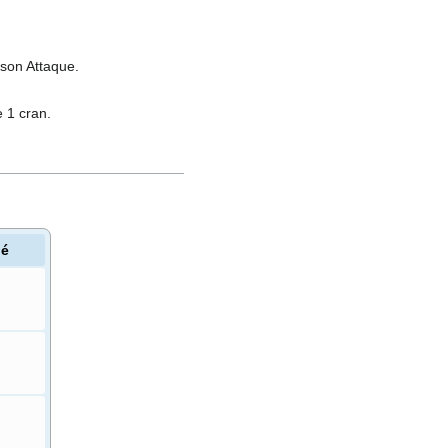
 son Attaque.
 1 cran.
hé