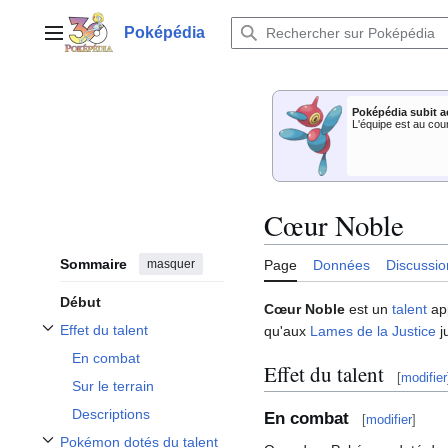
Aller
au
Poképédia
Menu principal
contenu
Poképédia subit a
L'équipe est au cou
Cœur Noble
Sommaire
masquer
Page
Données
Discussio
Début
Cœur Noble
est un
talent
app
Effet du talent
qu'aux
Lames de la Justice
j
Afficher / masquer la sous-section Effet du talent
En combat
Effet du talent
[
modifier
Sur le terrain
Descriptions
En combat
[
modifier
]
Pokémon dotés du talent