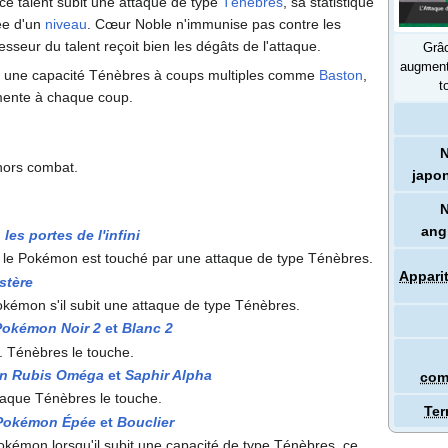
 talent subit une attaque de type
Ténèbres
, sa statistique
ée d'un
niveau
. Cœur Noble n'immunise pas contre les
esseur du talent reçoit bien les dégâts de l'attaque.
Grâ
augment
r une capacité Ténèbres à coups multiples comme
Baston
,
t
gmente à chaque coup.
hors combat.
japo
ang
: les portes de l'infini
 le Pokémon est touché par une attaque de type Ténèbres.
Appari
stère
kémon s'il subit une attaque de type Ténèbres.
Pokémon Noir 2
et
Blanc 2
t. Ténèbres le touche.
n Rubis Oméga
et
Saphir Alpha
com
ttaque Ténèbres le touche.
Ter
Pokémon Épée
et
Bouclier
okémon lorsqu'il subit une capacité de type Ténèbres, ce