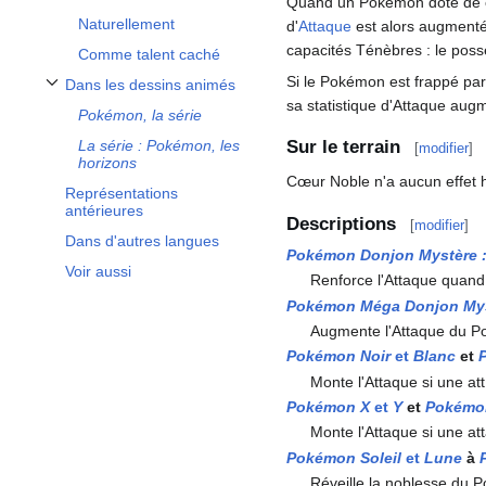
Quand un Pokémon doté de ce
Afficher / masquer la sous-section Pokémon dotés du talent
Naturellement
d'
Attaque
est alors augment
capacités Ténèbres
: le poss
Comme talent caché
Si le Pokémon est frappé pa
Dans les dessins animés
Afficher / masquer la sous-section Dans les dessins animés
sa statistique d'Attaque au
Pokémon, la série
La série
: Pokémon, les
Sur le terrain
[
modifier
]
horizons
Cœur Noble n'a aucun effet 
Représentations
antérieures
Descriptions
[
modifier
]
Dans d'autres langues
Pokémon Donjon Mystère
Voir aussi
Renforce l'Attaque quand
Pokémon Méga Donjon My
Augmente l'Attaque du Po
Pokémon Noir
et
Blanc
et
Monte l'Attaque si une at
Pokémon X
et
Y
et
Pokémo
Monte l'Attaque si une a
Pokémon Soleil
et
Lune
à
Réveille la noblesse du P