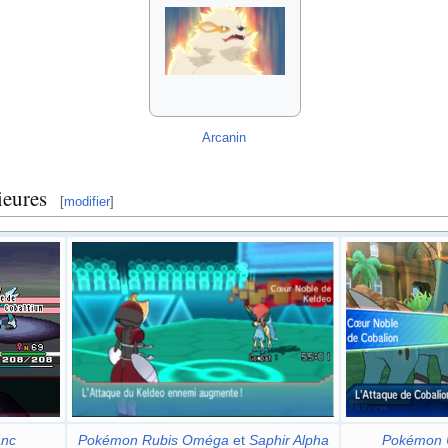
Arcanin
ieures
[
modifier
]
anc
Pokémon Rubis Oméga
et
Saphir Alpha
Pokémon U