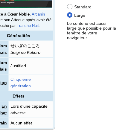
Standard
ce à
Cœur Noble
,
Arcanin
Large
e son Attaque après avoir été
Le contenu est aussi
ouché par
Tranche-Nuit
.
large que possible pour la
fenêtre de votre
Généralités
navigateur.
Nom
せいぎのこころ
nais
Seigi no Kokoro
Nom
Justified
lais
Cinquième
tion
génération
Effets
En
Lors d'une capacité
bat
adverse
rain
Aucun effet