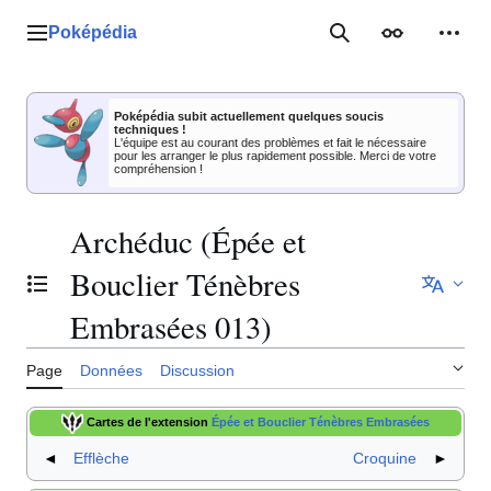
Aller
au
Poképédia
Menu principal
Rechercher
Apparence
Outil
contenu
Poképédia subit actuellement quelques soucis
techniques !
L'équipe est au courant des problèmes et fait le nécessaire
pour les arranger le plus rapidement possible. Merci de votre
compréhension !
Archéduc (Épée et
Bouclier Ténèbres
Basculer la table des matières
Embrasées 013)
Page
Données
Discussion
Cartes de l'extension
Épée et Bouclier Ténèbres Embrasées
◄
Efflèche
Croquine
►