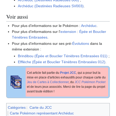
Archéduc (Destinées Radieuses 008)
;
Archéduc (Destinées Radieuses SV003)
.
Voir aussi
Pour plus d'informations sur le Pokémon
:
Archéduc
.
Pour plus d'informations sur l'
extension
:
Épée et Bouclier
Ténèbres Embrasées
.
Pour plus d'informations sur ses pré-
Évolutions
dans la
même extension
:
Brindibou (Épée et Bouclier Ténèbres Embrasées 011)
;
Efflèche (Épée et Bouclier Ténèbres Embrasées 012)
.
Cet article fait partie du
Projet JCC
, qui a pour but la
mise en place d'articles exhaustifs pour chaque carte du
Jeu de Cartes à Collectionner
, du
JCC Pokémon Pocket
et de leurs jeux associés. Merci de lire la page du projet
avant toute édition
!
Catégories
:
Carte du JCC
Carte Pokémon représentant Archéduc