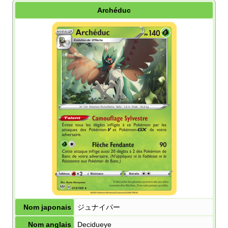
Archéduc
Nom japonais
ジュナイパー
Nom anglais
Decidueye