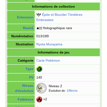
Informations de collection
Épée et Bouclier Ténèbres
Extension
Embrasées
Rareté
H
Holographique rare
Numérotation
013/189
Illustration
Ryota Murayama
Informations de jeu
Catégorie
Carte Pokémon
Type
PV
140
Niveau
Niveau 2
d'évolution
Évolution de
:
Efflèche
×2
Faiblesse