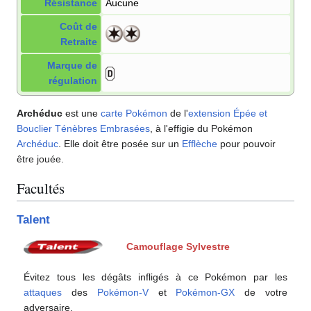
Résistance
Aucune
Coût de
Retraite
Marque de
régulation
Archéduc
est une
carte Pokémon
de l'
extension
Épée et
Bouclier Ténèbres Embrasées
, à l'effigie du Pokémon
Archéduc
. Elle doit être posée sur un
Efflèche
pour pouvoir
être jouée.
Facultés
Talent
Camouflage Sylvestre
Évitez tous les dégâts infligés à ce Pokémon par les
attaques
des
Pokémon-V
et
Pokémon-GX
de votre
adversaire.