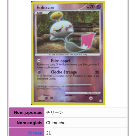
Nom japonais
チリーン
Nom anglais
Chimecho
Niveau
21