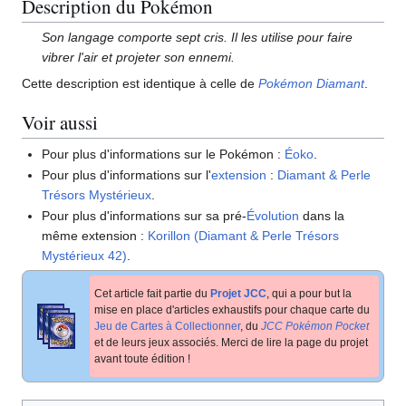
Description du Pokémon
Son langage comporte sept cris. Il les utilise pour faire
vibrer l'air et projeter son ennemi.
Cette description est identique à celle de
Pokémon Diamant
.
Voir aussi
Pour plus d'informations sur le Pokémon
:
Éoko
.
Pour plus d'informations sur l'
extension
:
Diamant & Perle
Trésors Mystérieux
.
Pour plus d'informations sur sa pré-
Évolution
dans la
même extension
:
Korillon (Diamant & Perle Trésors
Mystérieux 42)
.
Cet article fait partie du
Projet JCC
, qui a pour but la
mise en place d'articles exhaustifs pour chaque carte du
Jeu de Cartes à Collectionner
, du
JCC Pokémon Pocket
et de leurs jeux associés. Merci de lire la page du projet
avant toute édition
!