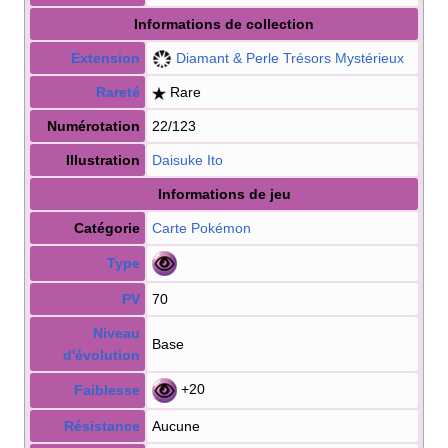
Informations de collection
Extension
Diamant & Perle Trésors Mystérieux
Rareté
Rare
Numérotation
22/123
Illustration
Daisuke Ito
Informations de jeu
Catégorie
Carte Pokémon
Type
PV
70
Niveau
Base
d'évolution
+20
Faiblesse
Résistance
Aucune