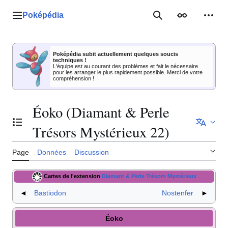
Aller
au
Poképédia
Menu principal
Rechercher
Apparence
Outil
contenu
Poképédia subit actuellement quelques soucis
techniques !
L'équipe est au courant des problèmes et fait le nécessaire
pour les arranger le plus rapidement possible. Merci de votre
compréhension !
Éoko (Diamant & Perle
Basculer la table des matières
Trésors Mystérieux 22)
Page
Données
Discussion
Cartes de l'extension
Diamant & Perle Trésors Mystérieux
◄
Bastiodon
Nostenfer
►
Éoko