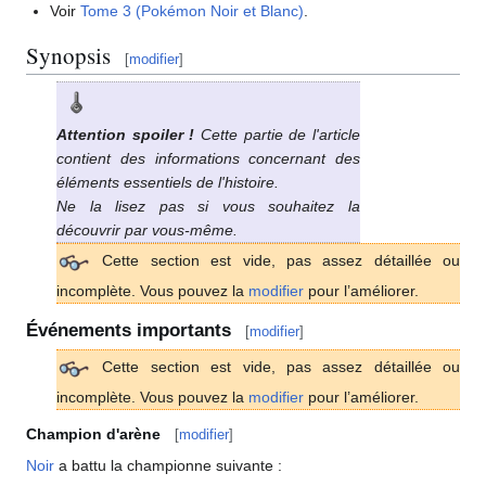
Voir
Tome 3 (Pokémon Noir et Blanc)
.
Synopsis
[
modifier
]
Attention spoiler
!
Cette partie de l'article
contient des informations concernant des
éléments essentiels de l'histoire.
Ne la lisez pas si vous souhaitez la
découvrir par vous-même.
Cette section est vide, pas assez détaillée ou
incomplète. Vous pouvez la
modifier
pour l’améliorer.
Événements importants
[
modifier
]
Cette section est vide, pas assez détaillée ou
incomplète. Vous pouvez la
modifier
pour l’améliorer.
Champion d'arène
[
modifier
]
Noir
a battu la championne suivante
: