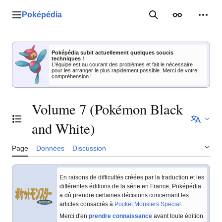
Aller
au
Poképédia
Menu principal
Rechercher
Apparence
Outil
contenu
Poképédia subit actuellement quelques soucis
techniques !
L'équipe est au courant des problèmes et fait le nécessaire
pour les arranger le plus rapidement possible. Merci de votre
compréhension !
Volume 7 (Pokémon Black
Basculer la table des matières
and White)
Page
Données
Discussion
En raisons de difficultés créées par la traduction et les
différentes éditions de la série en France, Poképédia
a dû prendre certaines décisions concernant les
articles consacrés à
Pocket Monsters Special
.
Merci d'en
prendre connaissance
avant toute édition.