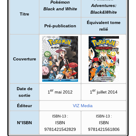
Pokémon
Adventures:
Black and White
Black&White
Titre
Équivalent tome
Pré-publication
relié
Couverture
Date de
er
er
1
mai 2012
1
juillet 2014
sortie
Éditeur
VIZ Media
ISBN-13
:
ISBN-13
:
N°ISBN
ISBN
ISBN
9781421542829
9781421561806