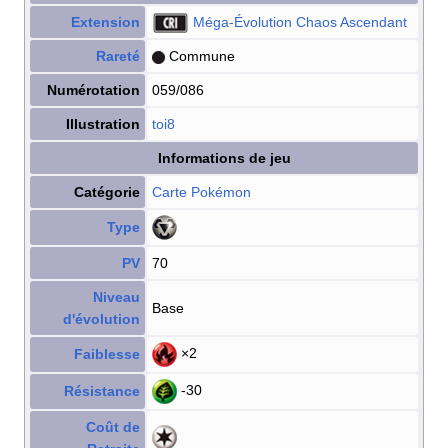
Extension
Méga-Évolution Chaos Ascendant
Rareté
Commune
Numérotation
059/086
Illustration
toi8
Informations de jeu
Catégorie
Carte Pokémon
Type
PV
70
Niveau
Base
d'évolution
×2
Faiblesse
-30
Résistance
Coût de