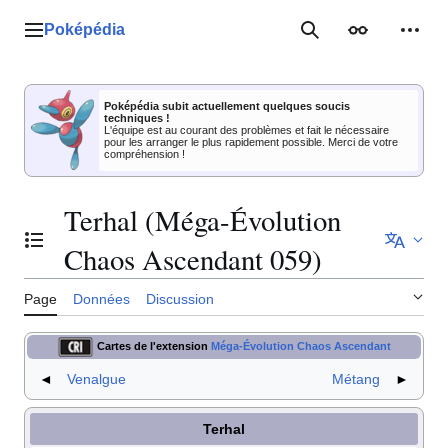
Aller
au
Poképédia
Menu principal
Rechercher
Apparence
Outil
contenu
Poképédia subit actuellement quelques soucis
techniques !
L'équipe est au courant des problèmes et fait le nécessaire
pour les arranger le plus rapidement possible. Merci de votre
compréhension !
Terhal (Méga-Évolution
Basculer la table des matières
Chaos Ascendant 059)
Page
Données
Discussion
Cartes de l'extension
Méga-Évolution Chaos Ascendant
◄
Venalgue
Métang
►
Terhal