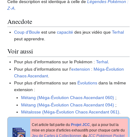
Cette description est identique à celle de
Légendes Pokémon
:
Z-A
.
Anecdote
Coup d'Boule
est une
capacité
des jeux vidéo que
Terhal
peut apprendre.
Voir aussi
Pour plus d'informations sur le Pokémon
:
Terhal
.
Pour plus d'informations sur l'
extension
:
Méga-Évolution
Chaos Ascendant
.
Pour plus d'informations sur ses
Évolutions
dans la même
extension
:
Métang (Méga-Évolution Chaos Ascendant 060)
;
Métang (Méga-Évolution Chaos Ascendant 094)
;
Métalosse (Méga-Évolution Chaos Ascendant 061)
.
Cet article fait partie du
Projet JCC
, qui a pour but la
mise en place d'articles exhaustifs pour chaque carte du
Jeu de Cartes à Collectionner
, du
JCC Pokémon Pocket