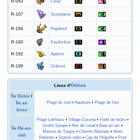
R-093
Coxy
R-107
Scorplane
R-156
Papilord
R-160
Feuforêve
R-192
Apitrini
R-199
Griknot
Lieux d'
Oblivia
Île Dolce
/
Île au
Plage du sud
•
Hauteurs
•
Plage de l'est
boss
Plage Lokhlass
•
Village Cocona
•
Forêt de tecks
•
Grotte Sarape
•
Mer de corail
•
Baie en arc
•
Île Ré-en-
Maison de Targos
•
Chemin Ratorato
•
Mont
ciel
Ratorato
•
Station radio
•
Cap de l'Aiguille
•
Pont