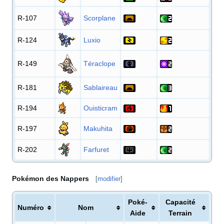
R-107
Scorplane
R-124
Luxio
R-149
Téraclope
R-181
Sablaireau
R-194
Ouisticram
R-197
Makuhita
R-202
Farfuret
Pokémon des Nappers
[
modifier
]
Poké-
Capacité
Numéro
Nom
Aide
Terrain