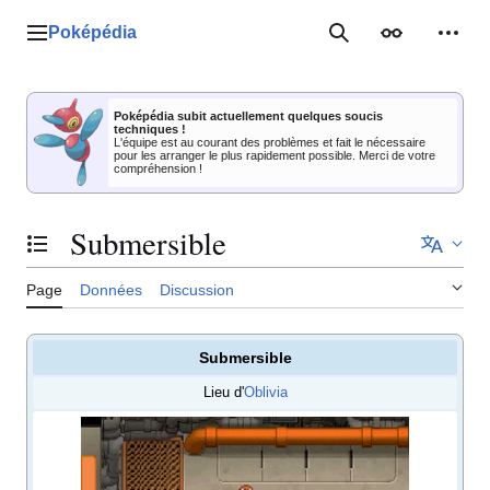
Aller
au
Poképédia
Menu principal
Rechercher
Apparence
Outil
contenu
Poképédia subit actuellement quelques soucis
techniques !
L'équipe est au courant des problèmes et fait le nécessaire
pour les arranger le plus rapidement possible. Merci de votre
compréhension !
Submersible
Basculer la table des matières
Page
Données
Discussion
Submersible
Lieu d'
Oblivia