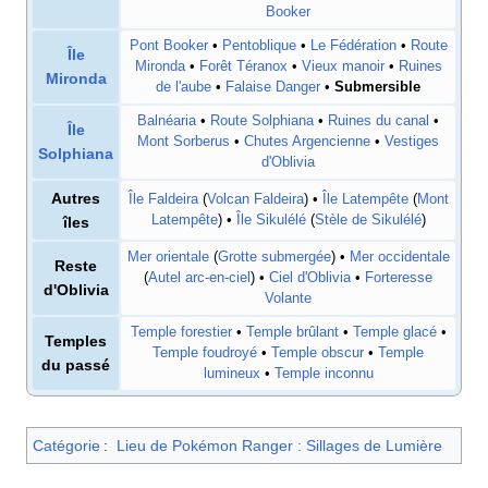
Booker
Pont Booker
•
Pentoblique
•
Le Fédération
•
Route
Île
Mironda
•
Forêt Téranox
•
Vieux manoir
•
Ruines
Mironda
de l'aube
•
Falaise Danger
•
Submersible
Balnéaria
•
Route Solphiana
•
Ruines du canal
•
Île
Mont Sorberus
•
Chutes Argencienne
•
Vestiges
Solphiana
d'Oblivia
Autres
Île Faldeira
(
Volcan Faldeira
) •
Île Latempête
(
Mont
Latempête
) •
Île Sikulélé
(
Stèle de Sikulélé
)
îles
Mer orientale
(
Grotte submergée
) •
Mer occidentale
Reste
(
Autel arc-en-ciel
) •
Ciel d'Oblivia
•
Forteresse
d'Oblivia
Volante
Temple forestier
•
Temple brûlant
•
Temple glacé
•
Temples
Temple foudroyé
•
Temple obscur
•
Temple
du passé
lumineux
•
Temple inconnu
Catégorie
:
Lieu de Pokémon Ranger : Sillages de Lumière