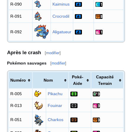
R-090
Kaiminus
R-091
Crocrodil
R-092
Aligatueur
Après le crash
[
modifier
]
Pokémon sauvages
[
modifier
]
Poké-
Capacité
Numéro
Nom
Aide
Terrain
R-005
Pikachu
R-013
Fouinar
R-051
Charkos