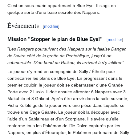
C'est un sous-marin appartenant à Blue Eye. Il s'agit en
quelque sorte d'une base secrète des Nappers.
Événements
[
modifier
]
Mission "Stopper le plan de Blue Eye!"
[
modifier
]
"
Les Rangers poursuivent des Nappers sur la falaise Danger,
de l'autre côté de la grotte de Pentoblique, jusqu'à un
submersible. D'un bond de Raikou, ils arrivent à s'y infiltrer.
"
Le joueur s'y rend en compagnie de Sully / Éthelle pour
contrecarrer les plans de Blue Eye. En progressant dans le
premier couloir, le joueur doit se débarrasser d'une Grande
Porte avec 2 Luxio. Il doit ensuite affronter 6 Nappers avec 3
Makuhita et 3 Griknot. Après être arrivé dans la salle suivante,
Pichu Kulélé guide le joueur vers une pièce dans laquelle se
trouve une Cage Géante. Le joueur doit la découper avec
l'aide d'un Sablaireau et d'un Scorplane. Il s'avère qu'elle
renferme tous les Pokémon de l'île Dolce capturés par les
Nappers, en plus d'Étouraptor, le Pokémon partenaire de Sully