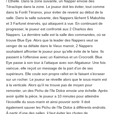
/ Éthelle. Dans la zone suivante, un Napper envoie des
Téraclope dans la zone. Le joueur doit les éviter, tout comme
dans la Forêt Téranox, pour éviter de revenir au début de la
salle. Dans la salle suivante, des Nappers lâchent 5 Makuhita
et 3 Farfuret énervés, qui attaquent à vue. En continuant de
progresser, le joueur est confronté aux 2 Charkos des
Nappers. La dernière salle est la salle des commandes, où se
trouve Blue Eye. Alors que la leader des Nappers veut se
venger de sa défaite dans le Vieux manoir, 2 Nappers
souhaitent affronter le joueur pour qu'elle évite de le faire. Ils
passent à l'offensive avec un Kaiminus et un Crocrodil. Blue
Eye passe à son tour à l'attaque avec son Aligatueur. Une fois
vaincue, elle reçoit un message de la part d'un de ses
supérieurs. Elle coule son propre rafiot en le faisant s'écraser
sur un rocher. Le joueur se réveille alors que le sous-marin est
à la verticale. Alors qu'il ne trouve pas de moyen pour
remonter, un des Pichu de l'île Dolce envoie une échelle. Après
avoir quitté la pièce, le joueur a 10 minutes pour atteindre
l'écoutille du sous-marin et ainsi pouvoir sortir. Il doit
également sauver les Pichu de l'île Dolce à différents endroits.
À partir d'une des salles, il faut éviter les chutes de