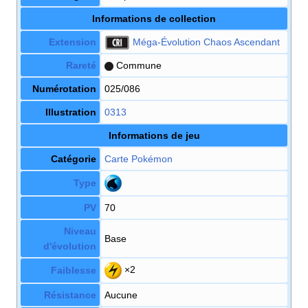
Informations de collection
Extension
Méga-Évolution Chaos Ascendant
Rareté
Commune
Numérotation
025/086
Illustration
0313
Informations de jeu
Catégorie
Carte Pokémon
Type
PV
70
Niveau
Base
d'évolution
×2
Faiblesse
Résistance
Aucune