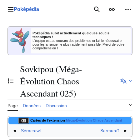
Aller
au
Poképédia
Menu principal
Rechercher
Apparence
Outil
contenu
Poképédia subit actuellement quelques soucis
techniques !
L'équipe est au courant des problèmes et fait le nécessaire
pour les arranger le plus rapidement possible. Merci de votre
compréhension !
Sovkipou (Méga-
Évolution Chaos
Basculer la table des matières
Ascendant 025)
Page
Données
Discussion
Cartes de l'extension
Méga-Évolution Chaos Ascendant
◄
Séracrawl
Sarmuraï
►