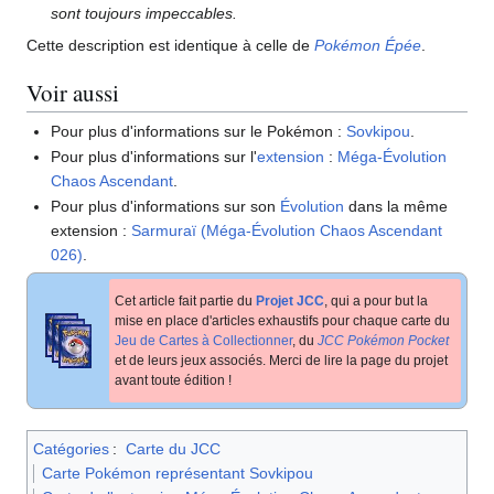
sont toujours impeccables.
Cette description est identique à celle de
Pokémon Épée
.
Voir aussi
Pour plus d'informations sur le Pokémon
:
Sovkipou
.
Pour plus d'informations sur l'
extension
:
Méga-Évolution
Chaos Ascendant
.
Pour plus d'informations sur son
Évolution
dans la même
extension
:
Sarmuraï (Méga-Évolution Chaos Ascendant
026)
.
Cet article fait partie du
Projet JCC
, qui a pour but la
mise en place d'articles exhaustifs pour chaque carte du
Jeu de Cartes à Collectionner
, du
JCC Pokémon Pocket
et de leurs jeux associés. Merci de lire la page du projet
avant toute édition
!
Catégories
:
Carte du JCC
Carte Pokémon représentant Sovkipou