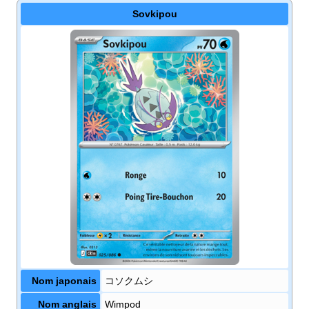
Sovkipou
Nom japonais
コソクムシ
Nom anglais
Wimpod