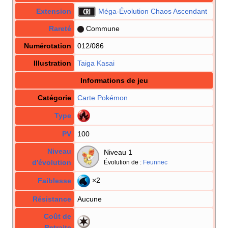
Extension
Méga-Évolution Chaos Ascendant
Rareté
Commune
Numérotation
012/086
Illustration
Taiga Kasai
Informations de jeu
Catégorie
Carte Pokémon
Type
PV
100
Niveau
Niveau 1
d'évolution
Évolution de
:
Feunnec
×2
Faiblesse
Résistance
Aucune
Coût de
Retraite