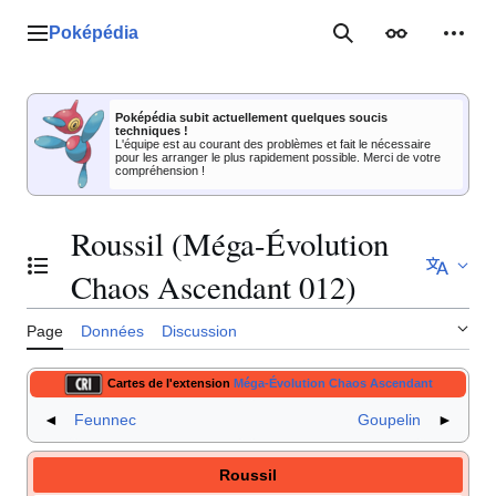
Aller
au
Poképédia
Menu principal
Rechercher
Apparence
Outil
contenu
Poképédia subit actuellement quelques soucis
techniques !
L'équipe est au courant des problèmes et fait le nécessaire
pour les arranger le plus rapidement possible. Merci de votre
compréhension !
Roussil (Méga-Évolution
Basculer la table des matières
Chaos Ascendant 012)
Page
Données
Discussion
Cartes de l'extension
Méga-Évolution Chaos Ascendant
◄
Feunnec
Goupelin
►
Roussil