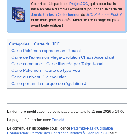
Cet article fait partie du
Projet JCC
, qui a pour but la
mise en place d'articles exhaustifs pour chaque carte du
Jeu de Cartes à Collectionner
, du
JCC Pokémon Pocket
et de leurs jeux associés. Merci de lire la page du projet
avant toute édition
!
Catégories
:
Carte du JCC
Carte Pokémon représentant Roussil
Carte de l'extension Méga-Évolution Chaos Ascendant
Carte commune
Carte illustrée par Taiga Kasai
Carte Pokémon
Carte de type Feu
Carte au niveau 1 d'évolution
Carte portant la marque de régulation J
La dernière modification de cette page a été faite le 11 juin 2026 à 19:00.
La page a été rendue avec
Parsoid
.
Le contenu est disponible sous licence
Paternité-Pas d'Utilisation
Commerciale-Partage des Conditions Initiales à l'Identique 3.0
sauf