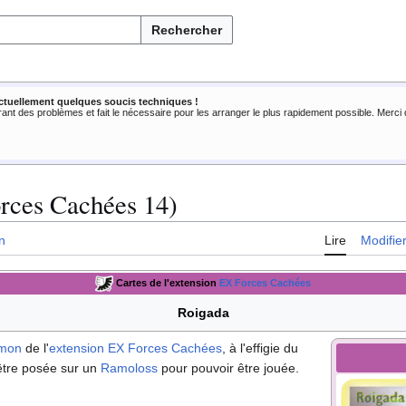
Rechercher
ctuellement quelques soucis techniques !
rant des problèmes et fait le nécessaire pour les arranger le plus rapidement possible. Merc
rces Cachées 14)
n
Lire
Modifie
Cartes de l'extension
EX Forces Cachées
Roigada
émon
de l'
extension
EX Forces Cachées
, à l'effigie du
t être posée sur un
Ramoloss
pour pouvoir être jouée.