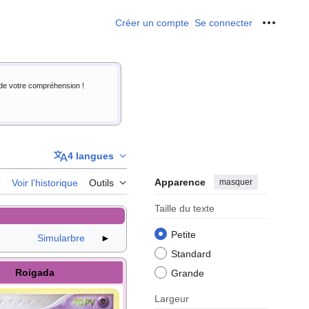
Créer un compte
Se connecter
Outils p
i de votre compréhension !
4 langues
Apparence
masquer
r
Voir l’historique
Outils
Taille du texte
Petite
Simularbre
►
Standard
Roigada
Grande
Largeur