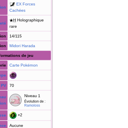
EX Forces
ion
Cachées
H
Holographique
eté
rare
ion
14/115
tion
Midori Harada
formations de jeu
rie
Carte Pokémon
ype
PV
70
Niveau 1
eau
Évolution de
:
ion
Ramoloss
×2
sse
nce
Aucune