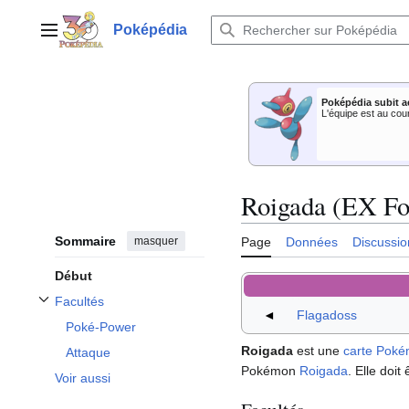
Aller
au
Poképédia
Menu principal
contenu
Poképédia subit a
L'équipe est au cou
Roigada (EX Fo
Sommaire
masquer
Page
Données
Discussio
Début
Facultés
Afficher / masquer la sous-section Facultés
◄
Flagadoss
Poké-Power
Roigada
est une
carte Pok
Attaque
Pokémon
Roigada
. Elle doi
Voir aussi