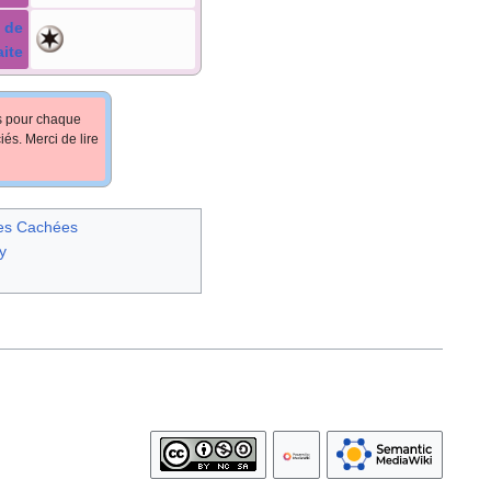
 de
aite
fs pour chaque
iés. Merci de lire
ces Cachées
y