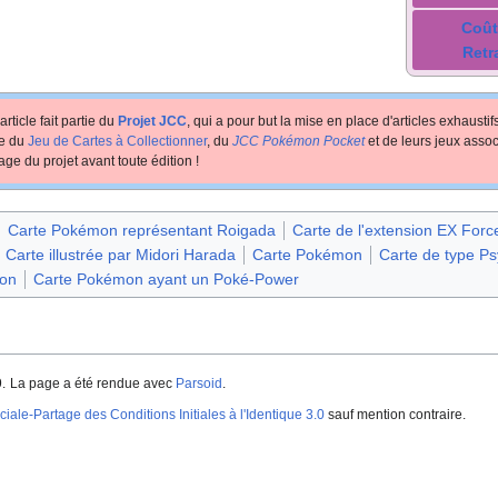
Coût
Retr
article fait partie du
Projet JCC
, qui a pour but la mise en place d'articles exhausti
te du
Jeu de Cartes à Collectionner
, du
JCC Pokémon Pocket
et de leurs jeux assoc
age du projet avant toute édition
!
Carte Pokémon représentant Roigada
Carte de l'extension EX For
Carte illustrée par Midori Harada
Carte Pokémon
Carte de type Ps
ion
Carte Pokémon ayant un Poké-Power
.
La page a été rendue avec
Parsoid
.
iale-Partage des Conditions Initiales à l'Identique 3.0
sauf mention contraire.