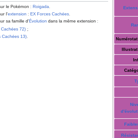
 sur le Pokémon
:
Roigada
.
Extens
ur l'
extension
:
EX Forces Cachées
.
ur sa famille d'
Évolution
dans la même extension
:
Rar
 Cachées 72)
;
s Cachées 13)
.
Numérotat
Illustra
In
Catégo
T
Niv
d'évolut
Faible
Résista