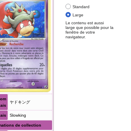
Standard
Large
Le contenu est aussi
large que possible pour la
fenêtre de votre
navigateur.
Nom
ヤドキング
ais
ais
Slowking
mations de collection