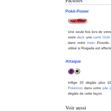
Facultés
Poké-Power
Une seule fois lors de votr
votre
deck
une
carte Outi
dans votre
main
. Ensuite
utilisé si Roigada est affec
Attaque
Inflige 20 dégâts plus 
Pokémon
dans votre
pile 
dégâts de cette façon.
Voir aussi