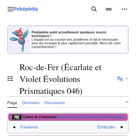
Aller
au
Poképédia
Menu principal
Rechercher
Apparence
Outil
contenu
Poképédia subit actuellement quelques soucis
techniques !
L'équipe est au courant des problèmes et fait le nécessaire
pour les arranger le plus rapidement possible. Merci de votre
compréhension !
Roc-de-Fer (Écarlate et
Violet Évolutions
Basculer la table des matières
Prismatiques 046)
Page
Données
Discussion
Cartes de l'extension
Écarlate et Violet Évolutions Prismatiques
◄
Favianos
Embrylex
►