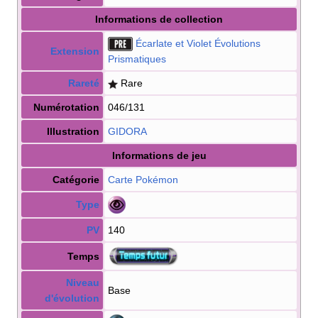
Informations de collection
Écarlate et Violet Évolutions
Extension
Prismatiques
Rareté
Rare
Numérotation
046/131
Illustration
GIDORA
Informations de jeu
Catégorie
Carte Pokémon
Type
PV
140
Temps
Niveau
Base
d'évolution