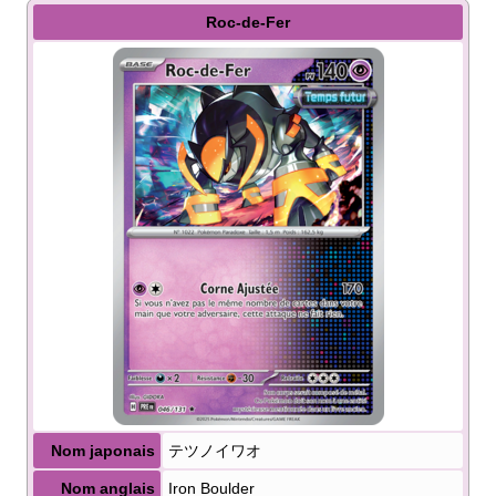
Roc-de-Fer
Nom japonais
テツノイワオ
Nom anglais
Iron Boulder