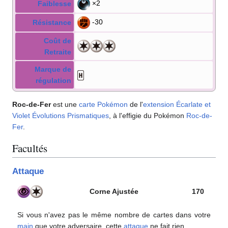
×2
Faiblesse
-30
Résistance
Coût de
Retraite
Marque de
régulation
Roc-de-Fer
est une
carte Pokémon
de l'
extension
Écarlate et
Violet Évolutions Prismatiques
, à l'effigie du Pokémon
Roc-de-
Fer
.
Facultés
Attaque
Corne Ajustée
170
Si vous n'avez pas le même nombre de cartes dans votre
main
que votre adversaire, cette
attaque
ne fait rien.