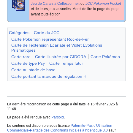
Jeu de Cartes à Collectionner
, du
JCC Pokémon Pocket
et de leurs jeux associés. Merci de lire la page du projet
avant toute édition
!
Catégories
:
Carte du JCC
Carte Pokémon représentant Roc-de-Fer
Carte de l'extension Écarlate et Violet Évolutions
Prismatiques
Carte rare
Carte illustrée par GIDORA
Carte Pokémon
Carte de type Psy
Carte Temps futur
Carte au stade de base
Carte portant la marque de régulation H
La dernière modification de cette page a été faite le 16 février 2025 à
11:48.
La page a été rendue avec
Parsoid
.
Le contenu est disponible sous licence
Paternité-Pas d'Utilisation
Commerciale-Partage des Conditions Initiales à l'Identique 3.0
sauf