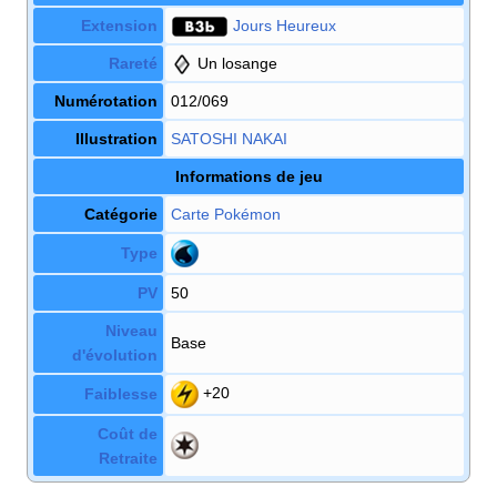
Extension
Jours Heureux
Rareté
Un losange
Numérotation
012/069
Illustration
SATOSHI NAKAI
Informations de jeu
Catégorie
Carte Pokémon
Type
PV
50
Niveau
Base
d'évolution
+20
Faiblesse
Coût de
Retraite