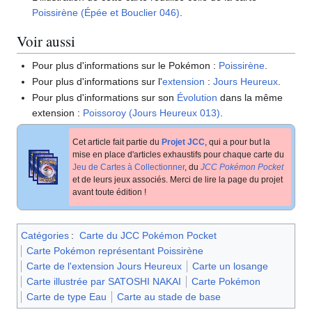
Poissirène (Épée et Bouclier 046)
.
Voir aussi
Pour plus d'informations sur le Pokémon
:
Poissirène
.
Pour plus d'informations sur l'
extension
:
Jours Heureux
.
Pour plus d'informations sur son
Évolution
dans la même
extension
:
Poissoroy (Jours Heureux 013)
.
Cet article fait partie du
Projet JCC
, qui a pour but la
mise en place d'articles exhaustifs pour chaque carte du
Jeu de Cartes à Collectionner
, du
JCC Pokémon Pocket
et de leurs jeux associés. Merci de lire la page du projet
avant toute édition
!
Catégories
:
Carte du JCC Pokémon Pocket
Carte Pokémon représentant Poissirène
Carte de l'extension Jours Heureux
Carte un losange
Carte illustrée par SATOSHI NAKAI
Carte Pokémon
Carte de type Eau
Carte au stade de base