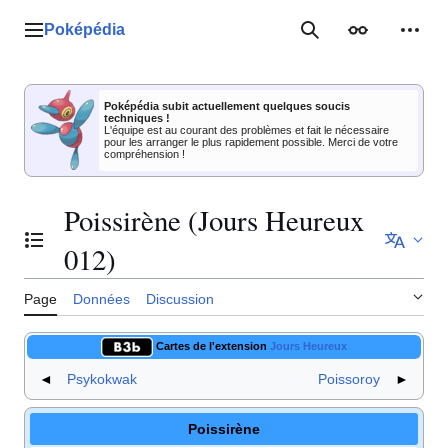
Aller
au
Poképédia
Menu principal
Rechercher
Apparence
Outil
contenu
Poképédia subit actuellement quelques soucis
techniques !
L'équipe est au courant des problèmes et fait le nécessaire
pour les arranger le plus rapidement possible. Merci de votre
compréhension !
Poissirène (Jours Heureux
Basculer la table des matières
012)
Page
Données
Discussion
Cartes de l'extension
Jours Heureux
◄
Psykokwak
Poissoroy
►
Poissirène