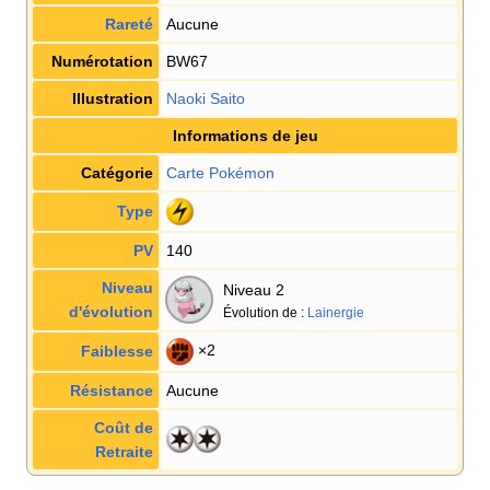
Rareté
Aucune
Numérotation
BW67
Illustration
Naoki Saito
Informations de jeu
Catégorie
Carte Pokémon
Type
PV
140
Niveau
Niveau 2
d'évolution
Évolution de
:
Lainergie
×2
Faiblesse
Résistance
Aucune
Coût de
Retraite