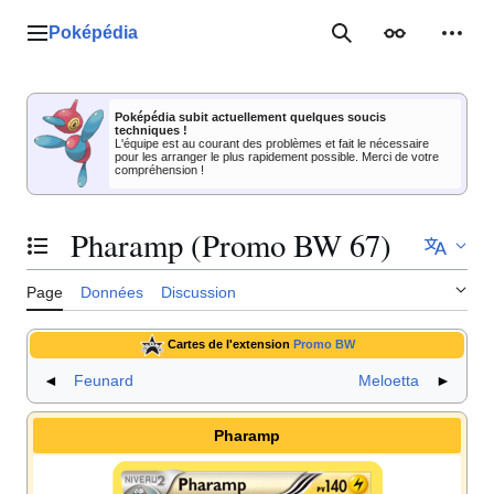
Aller
au
Poképédia
Menu principal
Rechercher
Apparence
Outil
contenu
Poképédia subit actuellement quelques soucis
techniques !
L'équipe est au courant des problèmes et fait le nécessaire
pour les arranger le plus rapidement possible. Merci de votre
compréhension !
Pharamp (Promo BW 67)
Basculer la table des matières
Page
Données
Discussion
Cartes de l'extension
Promo BW
◄
Feunard
Meloetta
►
Pharamp