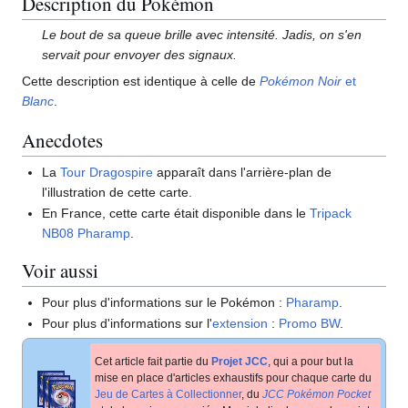
Description du Pokémon
Le bout de sa queue brille avec intensité. Jadis, on s'en
servait pour envoyer des signaux.
Cette description est identique à celle de
Pokémon Noir
et
Blanc
.
Anecdotes
La
Tour Dragospire
apparaît dans l'arrière-plan de
l'illustration de cette carte.
En France, cette carte était disponible dans le
Tripack
NB08 Pharamp
.
Voir aussi
Pour plus d'informations sur le Pokémon
:
Pharamp
.
Pour plus d'informations sur l'
extension
:
Promo BW
.
Cet article fait partie du
Projet JCC
, qui a pour but la
mise en place d'articles exhaustifs pour chaque carte du
Jeu de Cartes à Collectionner
, du
JCC Pokémon Pocket