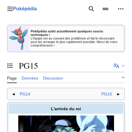
Aller
au
Poképédia
Menu principal
Rechercher
Apparence
Outil
contenu
Poképédia subit actuellement quelques soucis
techniques !
L'équipe est au courant des problèmes et fait le nécessaire
pour les arranger le plus rapidement possible. Merci de votre
compréhension !
PG15
Basculer la table des matières
Page
Données
Discussion
◄
PG14
PG16
►
L'arrivée du roi