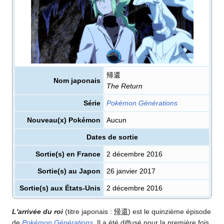
帰還
Nom japonais
The Return
Série
Pokémon Générations
Nouveau(x) Pokémon
Aucun
Dates de sortie
Sortie(s) en France
2 décembre 2016
Sortie(s) au Japon
26 janvier 2017
Sortie(s) aux États-Unis
2 décembre 2016
L'arrivée du roi
(titre japonais
:
帰還
) est le quinzième épisode
de
Pokémon Générations
. Il a été diffusé pour la première fois