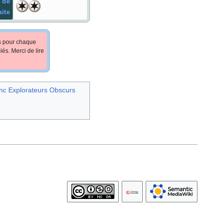
 de
aite
fs pour chaque
iés. Merci de lire
anc Explorateurs Obscurs