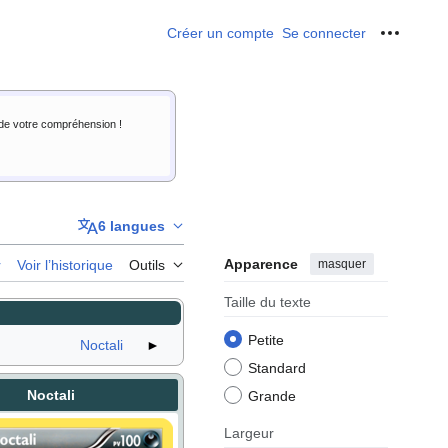
Créer un compte
Se connecter
Outils p
i de votre compréhension !
6 langues
Apparence
masquer
r
Voir l’historique
Outils
Taille du texte
Petite
Noctali
►
Standard
Noctali
Grande
Largeur