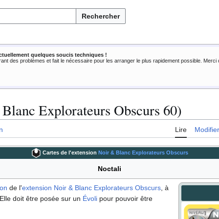
Rechercher
ctuellement quelques soucis techniques !
rant des problèmes et fait le nécessaire pour les arranger le plus rapidement possible. Merc
 Blanc Explorateurs Obscurs 60)
n
Lire
Modifie
Cartes de l'extension
Noir & Blanc Explorateurs Obscurs
Noctali
mon
de l'
extension
Noir & Blanc Explorateurs Obscurs
, à
 Elle doit être posée sur un
Évoli
pour pouvoir être