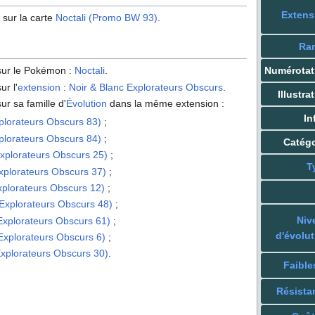
Extens
 sur la carte
Noctali (Promo BW 93)
.
Rar
Numérotat
 sur le Pokémon
:
Noctali
.
ur l'
extension
:
Noir & Blanc Explorateurs Obscurs
.
Illustra
ur sa famille d'
Évolution
dans la même extension
:
In
xplorateurs Obscurs 83)
;
xplorateurs Obscurs 84)
;
Catégo
Explorateurs Obscurs 25)
;
T
Explorateurs Obscurs 37)
;
Explorateurs Obscurs 12)
;
 Explorateurs Obscurs 48)
;
Niv
 Explorateurs Obscurs 61)
;
d'évolut
 Explorateurs Obscurs 6)
;
 Explorateurs Obscurs 30)
.
Faible
Résista