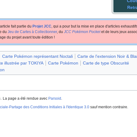
Coût
Retr
article fait partie du
Projet JCC
, qui a pour but la mise en place d'articles exhausti
te du
Jeu de Cartes à Collectionner
, du
JCC Pokémon Pocket
et de leurs jeux assoc
age du projet avant toute édition
!
Carte Pokémon représentant Noctali
Carte de l'extension Noir & Bl
te illustrée par TOKIYA
Carte Pokémon
Carte de type Obscurité
ion
.
La page a été rendue avec
Parsoid
.
iale-Partage des Conditions Initiales à l'Identique 3.0
sauf mention contraire.