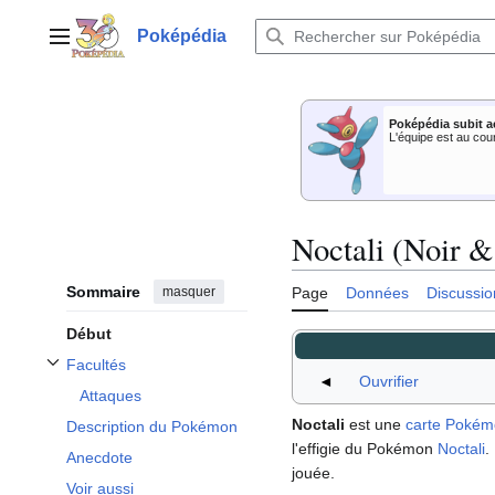
Aller
au
Poképédia
Menu principal
contenu
Poképédia subit a
L'équipe est au cou
Noctali (Noir &
Sommaire
masquer
Page
Données
Discussio
Début
Facultés
Afficher / masquer la sous-section Facultés
◄
Ouvrifier
Attaques
Noctali
est une
carte Poké
Description du Pokémon
l'effigie du Pokémon
Noctali
.
Anecdote
jouée.
Voir aussi