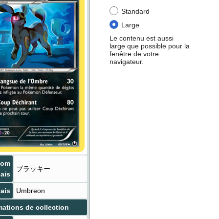
Standard
Large
Le contenu est aussi
large que possible pour la
fenêtre de votre
navigateur.
Nom
ブラッキー
ais
ais
Umbreon
mations de collection