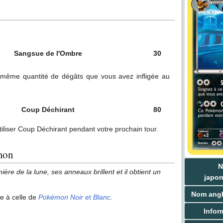
Sangsue de l'Ombre
30
ême quantité de dégâts que vous avez infligée au
Coup Déchirant
80
liser Coup Déchirant pendant votre prochain tour.
mon
ière de la lune, ses anneaux brillent et il obtient un
japon
Nom angl
ue à celle de
Pokémon Noir
et
Blanc
.
Infor