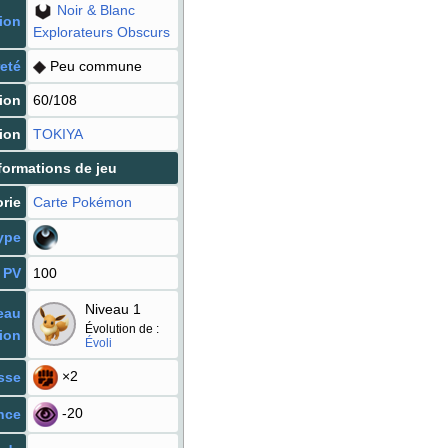
Noir & Blanc
ion
Explorateurs Obscurs
eté
Peu commune
ion
60/108
tion
TOKIYA
formations de jeu
rie
Carte Pokémon
ype
PV
100
Niveau 1
eau
Évolution de
:
ion
Évoli
×2
sse
-20
nce