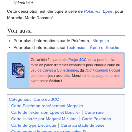
l'électricité.
Cette description est identique à celle de
Pokémon Épée
, pour
Morpeko Mode Rassasié.
Voir aussi
Pour plus d'informations sur le Pokémon
:
Morpeko
.
Pour plus d'informations sur l'
extension
:
Épée et Bouclier
.
Cet article fait partie du
Projet JCC
, qui a pour but la
mise en place d'articles exhaustifs pour chaque carte du
Jeu de Cartes à Collectionner
, du
JCC Pokémon Pocket
et de leurs jeux associés. Merci de lire la page du projet
avant toute édition
!
Catégories
:
Carte du JCC
Carte Pokémon représentant Morpeko
Carte de l'extension Épée et Bouclier
Carte rare
Carte illustrée par Megumi Mizutani
Carte Pokémon
Carte de type Électrique
Carte au stade de base
Carte portant la marque de régulation D