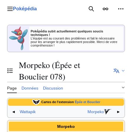
Aller
au
Poképédia
Menu principal
Rechercher
Apparence
Outil
contenu
Poképédia subit actuellement quelques soucis
techniques !
L'équipe est au courant des problèmes et fait le nécessaire
pour les arranger le plus rapidement possible. Merci de votre
compréhension !
Morpeko (Épée et
Basculer la table des matières
Bouclier 078)
Page
Données
Discussion
Cartes de l'extension
Épée et Bouclier
◄
Wattapik
Morpeko
►
Morpeko