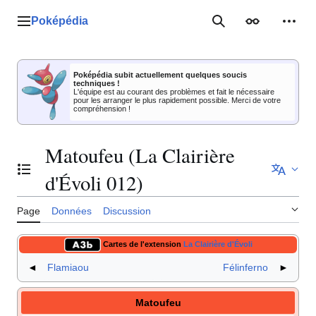
Aller
au
Poképédia
Menu principal
Rechercher
Apparence
Outil
contenu
Poképédia subit actuellement quelques soucis
techniques !
L'équipe est au courant des problèmes et fait le nécessaire
pour les arranger le plus rapidement possible. Merci de votre
compréhension !
Matoufeu (La Clairière
Basculer la table des matières
d'Évoli 012)
Page
Données
Discussion
Cartes de l'extension
La Clairière d'Évoli
◄
Flamiaou
Félinferno
►
Matoufeu