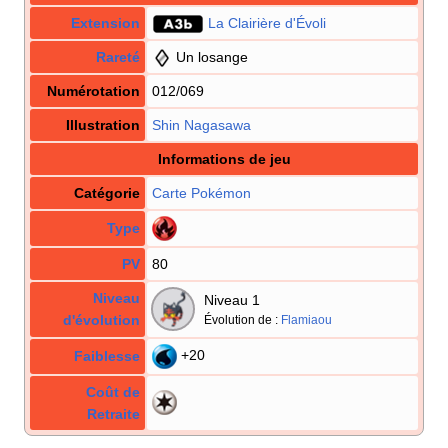
Extension
La Clairière d'Évoli
Rareté
Un losange
Numérotation
012/069
Illustration
Shin Nagasawa
Informations de jeu
Catégorie
Carte Pokémon
Type
PV
80
Niveau
Niveau 1
d'évolution
Évolution de
:
Flamiaou
+20
Faiblesse
Coût de
Retraite