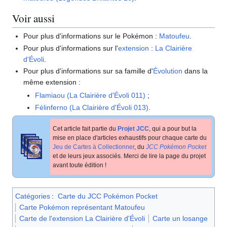
Voir aussi
Pour plus d'informations sur le Pokémon
:
Matoufeu
.
Pour plus d'informations sur l'
extension
:
La Clairière
d'Évoli
.
Pour plus d'informations sur sa famille d'
Évolution
dans la
même extension
:
Flamiaou (La Clairière d'Évoli 011)
;
Félinferno (La Clairière d'Évoli 013)
.
Cet article fait partie du
Projet JCC
, qui a pour but la
mise en place d'articles exhaustifs pour chaque carte du
Jeu de Cartes à Collectionner
, du
JCC Pokémon Pocket
et de leurs jeux associés. Merci de lire la page du projet
avant toute édition
!
Catégories
:
Carte du JCC Pokémon Pocket
Carte Pokémon représentant Matoufeu
Carte de l'extension La Clairière d'Évoli
Carte un losange