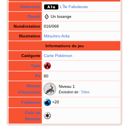
Extension
L'Île Fabuleuse
Rareté
Un losange
Numérotation
016/068
Illustration
Mitsuhiro Arita
Informations de jeu
Catégorie
Carte Pokémon
Type
PV
80
Niveau
Niveau 1
d'évolution
Évolution de
:
Tritox
+20
Faiblesse
Coût de
Retraite