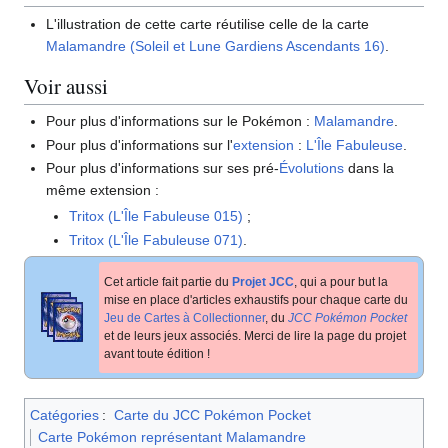
L'illustration de cette carte réutilise celle de la carte
Malamandre (Soleil et Lune Gardiens Ascendants 16)
.
Voir aussi
Pour plus d'informations sur le Pokémon
:
Malamandre
.
Pour plus d'informations sur l'
extension
:
L'Île Fabuleuse
.
Pour plus d'informations sur ses pré-
Évolutions
dans la
même extension
:
Tritox (L'Île Fabuleuse 015)
;
Tritox (L'Île Fabuleuse 071)
.
Cet article fait partie du
Projet JCC
, qui a pour but la
mise en place d'articles exhaustifs pour chaque carte du
Jeu de Cartes à Collectionner
, du
JCC Pokémon Pocket
et de leurs jeux associés. Merci de lire la page du projet
avant toute édition
!
Catégories
:
Carte du JCC Pokémon Pocket
Carte Pokémon représentant Malamandre