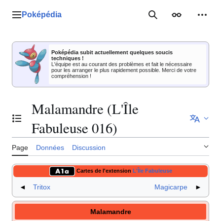
Aller
au
Poképédia
Menu principal
Rechercher
Apparence
Outil
contenu
Poképédia subit actuellement quelques soucis
techniques !
L'équipe est au courant des problèmes et fait le nécessaire
pour les arranger le plus rapidement possible. Merci de votre
compréhension !
Malamandre (L'Île
Basculer la table des matières
Fabuleuse 016)
Page
Données
Discussion
Cartes de l'extension
L'Île Fabuleuse
◄
Tritox
Magicarpe
►
Malamandre