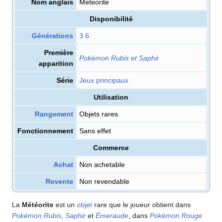
Nom anglais
Meteorite
Disponibilité
Générations
3
6
Première
Pokémon Rubis et Saphir
apparition
Série
Jeux principaux
Utilisation
Rangement
Objets rares
Fonctionnement
Sans effet
Commerce
Achat
Non achetable
Revente
Non revendable
La
Météorite
est un
objet
rare que le joueur obtient dans
Pokémon Rubis
,
Saphir
et
Émeraude
, dans
Pokémon Rouge