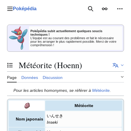
Aller
au
Poképédia
Menu principal
Rechercher
Apparence
Outil
contenu
Poképédia subit actuellement quelques soucis
techniques !
L'équipe est au courant des problèmes et fait le nécessaire
pour les arranger le plus rapidement possible. Merci de votre
compréhension !
Météorite (Hoenn)
Basculer la table des matières
Page
Données
Discussion
Pour les articles homonymes, se référer à
Météorite
.
Météorite
いんせき
Nom japonais
Inseki