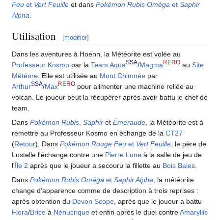
Feu
et
Vert Feuille
et dans
Pokémon Rubis Oméga
et
Saphir
Alpha
.
Utilisation
[
modifier
]
Dans les aventures à Hoenn, la Météorite est volée au
S
SA
R
E
RO
Professeur Kosmo
par la
Team Aqua
/
Magma
au
Site
Météore
. Elle est utilisée au
Mont Chimnée
par
S
SA
R
E
RO
Arthur
/
Max
pour alimenter une machine reliée au
volcan. Le joueur peut la récupérer après avoir battu le chef de
team.
Dans
Pokémon Rubis
,
Saphir
et
Émeraude
, la Météorite est à
remettre au Professeur Kosmo en échange de la
CT27
(
Retour
). Dans
Pokémon Rouge Feu
et
Vert Feuille
, le père de
Lostelle l'échange contre une
Pierre Lune
à la salle de jeu de
l'
Île 2
après que le joueur a secouru la fillette au
Bois Baies
.
Dans
Pokémon Rubis Oméga
et
Saphir Alpha
, la météorite
change d'apparence comme de description à trois reprises
:
après obtention du
Devon Scope
, après que le joueur a battu
Flora
/
Brice
à
Nénucrique
et enfin après le duel contre
Amaryllis