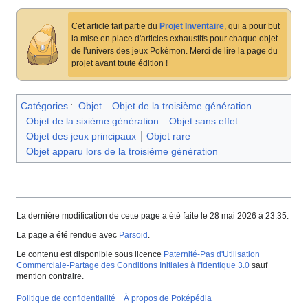
Cet article fait partie du
Projet Inventaire
, qui a pour but
la mise en place d'articles exhaustifs pour chaque objet
de l'univers des jeux Pokémon. Merci de lire la page du
projet avant toute édition
!
Catégories
:
Objet
Objet de la troisième génération
Objet de la sixième génération
Objet sans effet
Objet des jeux principaux
Objet rare
Objet apparu lors de la troisième génération
La dernière modification de cette page a été faite le 28 mai 2026 à 23:35.
La page a été rendue avec
Parsoid
.
Le contenu est disponible sous licence
Paternité-Pas d'Utilisation
Commerciale-Partage des Conditions Initiales à l'Identique 3.0
sauf
mention contraire.
Politique de confidentialité
À propos de Poképédia