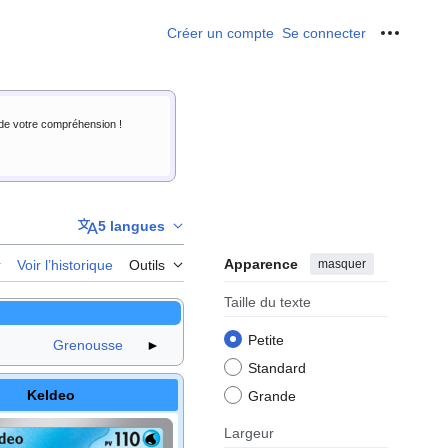
Créer un compte
Se connecter
Outils p
i de votre compréhension !
5 langues
Apparence
masquer
r
Voir l’historique
Outils
Taille du texte
Petite
Grenousse
►
Standard
Keldeo
Grande
Largeur