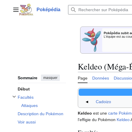
Aller
au
Poképédia
Menu principal
contenu
Poképédia subit a
L'équipe est au cou
Keldeo (Méga-É
Sommaire
masquer
Page
Données
Discussio
Début
Facultés
Afficher / masquer la sous-section Facultés
◄
Cadoizo
Attaques
Keldeo
est une
carte Poké
Description du Pokémon
l'effigie du Pokémon
Keldeo
A
Voir aussi