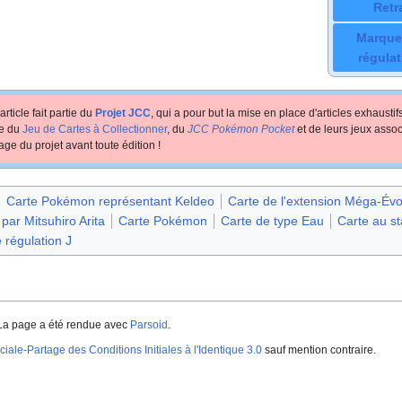
Retr
Marque
régulat
article fait partie du
Projet JCC
, qui a pour but la mise en place d'articles exhausti
te du
Jeu de Cartes à Collectionner
, du
JCC Pokémon Pocket
et de leurs jeux assoc
age du projet avant toute édition
!
Carte Pokémon représentant Keldeo
Carte de l'extension Méga-Év
 par Mitsuhiro Arita
Carte Pokémon
Carte de type Eau
Carte au s
 régulation J
La page a été rendue avec
Parsoid
.
iale-Partage des Conditions Initiales à l'Identique 3.0
sauf mention contraire.