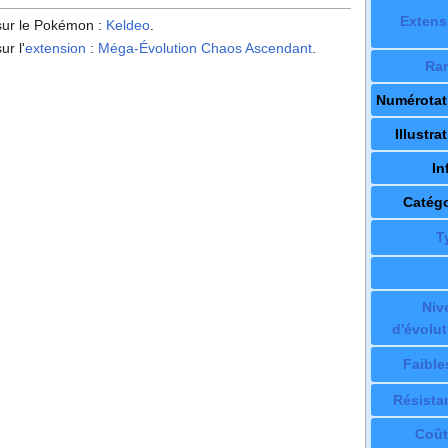
Extens
 sur le Pokémon
:
Keldeo
.
ur l'
extension
:
Méga-Évolution Chaos Ascendant
.
Rar
Numérotat
Illustra
In
Catégo
T
Niv
d'évolut
Faible
Résista
Coût