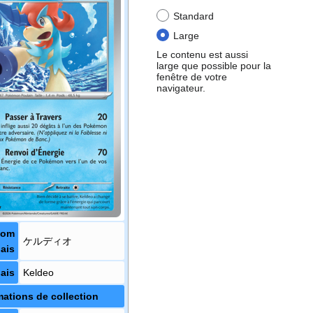
Standard
Large
Le contenu est aussi
large que possible pour la
fenêtre de votre
navigateur.
Nom
ケルディオ
ais
ais
Keldeo
mations de collection