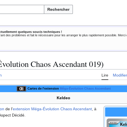
Rechercher
ctuellement quelques soucis techniques !
rant des problèmes et fait le nécessaire pour les arranger le plus rapidement possible. Merc
volution Chaos Ascendant 019)
n
Lire
Modifie
Cartes de l'extension
Méga-Évolution Chaos Ascendant
Keldeo
mon
de l'
extension
Méga-Évolution Chaos Ascendant
, à
spect Décidé.