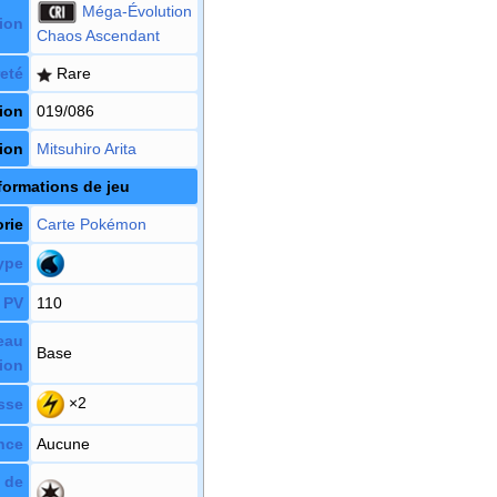
Méga-Évolution
ion
Chaos Ascendant
eté
Rare
ion
019/086
tion
Mitsuhiro Arita
formations de jeu
rie
Carte Pokémon
ype
PV
110
eau
Base
ion
×2
sse
nce
Aucune
 de