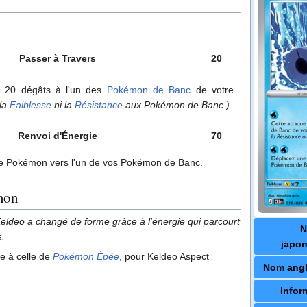
Passer à Travers
20
si 20 dégâts à l'un des
Pokémon de Banc
de votre
 la
Faiblesse
ni la
Résistance
aux Pokémon de Banc.)
Renvoi d'Énergie
70
e Pokémon vers l'un de vos Pokémon de Banc.
mon
Keldeo a changé de forme grâce à l'énergie qui parcourt
s.
japon
ue à celle de
Pokémon Épée
, pour Keldeo Aspect
Nom angl
Infor