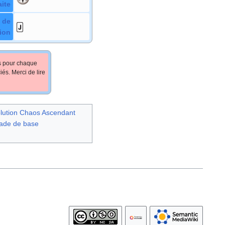
aite
 de
ion
fs pour chaque
iés. Merci de lire
olution Chaos Ascendant
tade de base