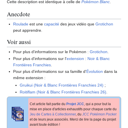
Cette description est identique à celle de
Pokémon Blanc
.
Anecdote
Roulade
est une
capacité
des jeux vidéo que
Grotichon
peut apprendre.
Voir aussi
Pour plus d'informations sur le Pokémon
:
Grotichon
.
Pour plus d'informations sur l'
extension
:
Noir & Blanc
Frontières Franchies
.
Pour plus d'informations sur sa famille d'
Évolution
dans la
même extension
:
Gruikui (Noir & Blanc Frontières Franchies 24)
;
Roitiflam (Noir & Blanc Frontières Franchies 26)
.
Cet article fait partie du
Projet JCC
, qui a pour but la
mise en place d'articles exhaustifs pour chaque carte du
Jeu de Cartes à Collectionner
, du
JCC Pokémon Pocket
et de leurs jeux associés. Merci de lire la page du projet
avant toute édition
!