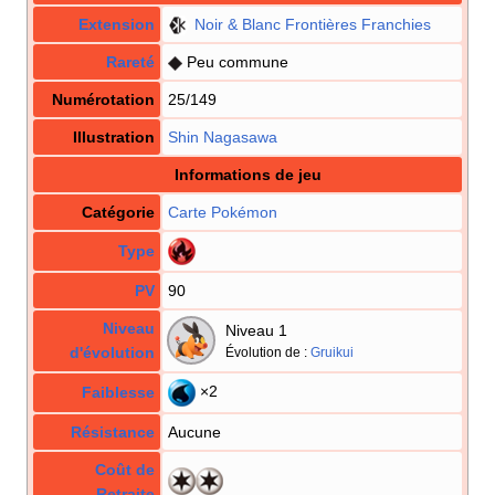
Extension
Noir & Blanc Frontières Franchies
Rareté
Peu commune
Numérotation
25/149
Illustration
Shin Nagasawa
Informations de jeu
Catégorie
Carte Pokémon
Type
PV
90
Niveau
Niveau 1
d'évolution
Évolution de
:
Gruikui
×2
Faiblesse
Résistance
Aucune
Coût de
Retraite