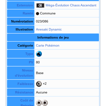
Extension
Méga-Évolution Chaos Ascendant
Rareté
Commune
Numérotation
023/086
Illustration
Anesaki Dynamic
Informations de jeu
Catégorie
Carte Pokémon
Type
PV
80
Niveau
Base
d'évolution
×2
Faiblesse
Résistance
Aucune
Coût de
Retraite