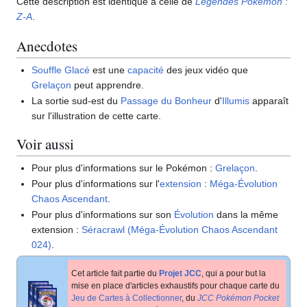
Cette description est identique à celle de
Légendes Pokémon
:
Z-A
.
Anecdotes
Souffle Glacé
est une
capacité
des jeux vidéo que
Grelaçon
peut apprendre.
La sortie sud-est du
Passage du Bonheur
d'
Illumis
apparaît
sur l'illustration de cette carte.
Voir aussi
Pour plus d'informations sur le Pokémon
:
Grelaçon
.
Pour plus d'informations sur l'
extension
:
Méga-Évolution
Chaos Ascendant
.
Pour plus d'informations sur son
Évolution
dans la même
extension
:
Séracrawl (Méga-Évolution Chaos Ascendant
024)
.
Cet article fait partie du
Projet JCC
, qui a pour but la
mise en place d'articles exhaustifs pour chaque carte du
Jeu de Cartes à Collectionner
, du
JCC Pokémon Pocket