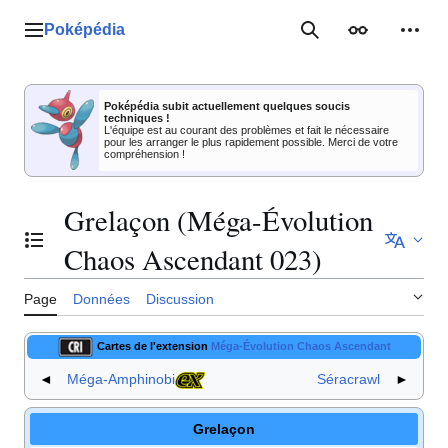
Aller
au
Poképédia
Menu principal
Rechercher
Apparence
Outil
contenu
Poképédia subit actuellement quelques soucis
techniques !
L'équipe est au courant des problèmes et fait le nécessaire
pour les arranger le plus rapidement possible. Merci de votre
compréhension !
Grelaçon (Méga-Évolution
Basculer la table des matières
Chaos Ascendant 023)
Page
Données
Discussion
Cartes de l'extension
Méga-Évolution Chaos Ascendant
◄
Méga-Amphinobi
Séracrawl
►
Grelaçon