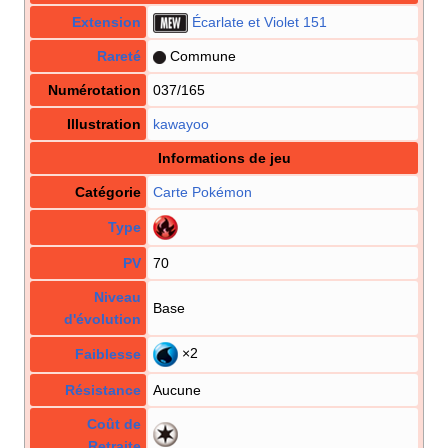
Extension
Écarlate et Violet 151
Rareté
Commune
Numérotation
037/165
Illustration
kawayoo
Informations de jeu
Catégorie
Carte Pokémon
Type
PV
70
Niveau
Base
d'évolution
×2
Faiblesse
Résistance
Aucune
Coût de
Retraite