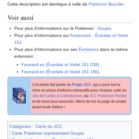
Cette description est identique à celle de
Pokémon Bouclier
.
Voir aussi
Pour plus d'informations sur le Pokémon
:
Goupix
.
Pour plus d'informations sur l'
extension
:
Écarlate et Violet
151
.
Pour plus d'informations sur ses
Évolutions
dans la même
extension
:
Feunard-ex (Écarlate et Violet 151 038)
;
Feunard-ex (Écarlate et Violet 151 186)
.
Cet article fait partie du
Projet JCC
, qui a pour but la
mise en place d'articles exhaustifs pour chaque carte du
Jeu de Cartes à Collectionner
, du
JCC Pokémon Pocket
et de leurs jeux associés. Merci de lire la page du projet
avant toute édition
!
Catégories
:
Carte du JCC
Carte Pokémon représentant Goupix