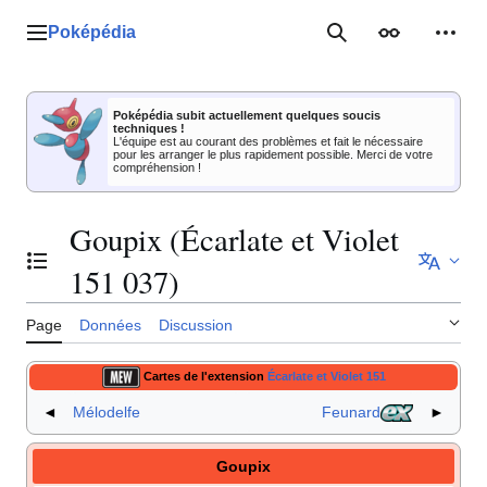
Aller
au
Poképédia
Menu principal
Rechercher
Apparence
Outil
contenu
Poképédia subit actuellement quelques soucis
techniques !
L'équipe est au courant des problèmes et fait le nécessaire
pour les arranger le plus rapidement possible. Merci de votre
compréhension !
Goupix (Écarlate et Violet
Basculer la table des matières
151 037)
Page
Données
Discussion
Cartes de l'extension
Écarlate et Violet 151
◄
Mélodelfe
Feunard
►
Goupix