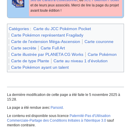
Jeu de Cartes à Collectionner
, du
JCC Pokémon Pocket
et de leurs jeux associés. Merci de lire la page du projet
avant toute édition
!
Catégories
:
Carte du JCC Pokémon Pocket
Carte Pokémon représentant Fragilady
Carte de l'extension Méga-Ascension
Carte couronne
Carte secrète
Carte Full Art
Carte illustrée par PLANETA CG Works
Carte Pokémon
Carte de type Plante
Carte au niveau 1 d'évolution
Carte Pokémon ayant un talent
La dernière modification de cette page a été faite le 5 novembre 2025 à
15:28.
La page a été rendue avec
Parsoid
.
Le contenu est disponible sous licence
Paternité-Pas d'Utilisation
Commerciale-Partage des Conditions Initiales à l'Identique 3.0
sauf
mention contraire.