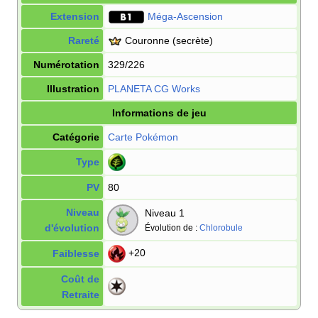
Extension
Méga-Ascension
Rareté
Couronne
(secrète)
Numérotation
329/226
Illustration
PLANETA CG Works
Informations de jeu
Catégorie
Carte Pokémon
Type
PV
80
Niveau
Niveau 1
d'évolution
Évolution de
:
Chlorobule
+20
Faiblesse
Coût de
Retraite