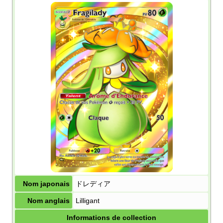
Nom japonais
ドレディア
Nom anglais
Lilligant
Informations de collection