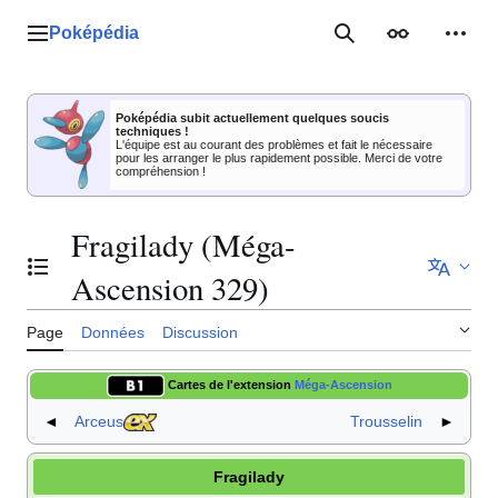
Aller
au
Poképédia
Menu principal
Rechercher
Apparence
Outil
contenu
Poképédia subit actuellement quelques soucis
techniques !
L'équipe est au courant des problèmes et fait le nécessaire
pour les arranger le plus rapidement possible. Merci de votre
compréhension !
Fragilady (Méga-
Basculer la table des matières
Ascension 329)
Page
Données
Discussion
Cartes de l'extension
Méga-Ascension
◄
Arceus
Trousselin
►
Fragilady