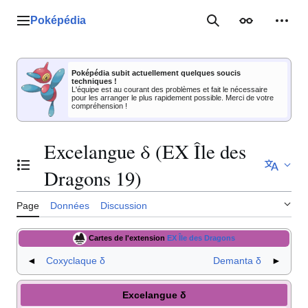
Aller
au
Poképédia
Menu principal
Rechercher
Apparence
Outil
contenu
Poképédia subit actuellement quelques soucis
techniques !
L'équipe est au courant des problèmes et fait le nécessaire
pour les arranger le plus rapidement possible. Merci de votre
compréhension !
Excelangue δ (EX Île des
Basculer la table des matières
Dragons 19)
Page
Données
Discussion
Cartes de l'extension
EX Île des Dragons
◄
Coxyclaque δ
Demanta δ
►
Excelangue δ