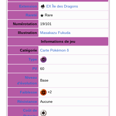
Extension
EX Île des Dragons
Rareté
Rare
Numérotation
19/101
Illustration
Masakazu Fukuda
Informations de jeu
Catégorie
Carte Pokémon
δ
Type
PV
60
Niveau
Base
d'évolution
×2
Faiblesse
Résistance
Aucune
Coût de
Retraite