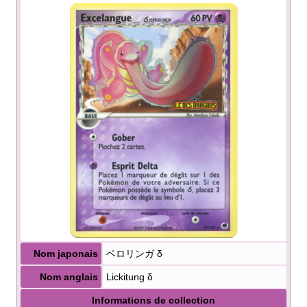
Nom japonais
ベロリンガ δ
Nom anglais
Lickitung δ
Informations de collection