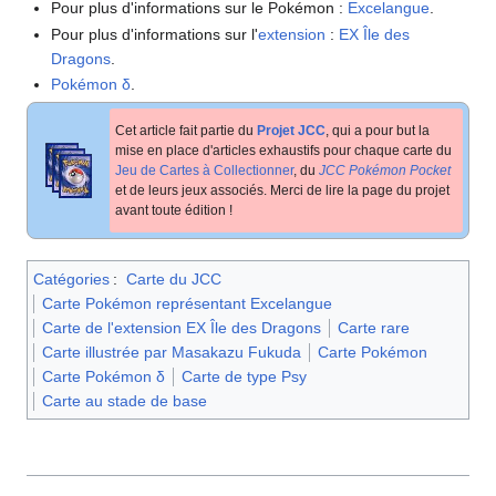
Pour plus d'informations sur le Pokémon
:
Excelangue
.
Pour plus d'informations sur l'
extension
:
EX Île des
Dragons
.
Pokémon δ
.
Cet article fait partie du
Projet JCC
, qui a pour but la
mise en place d'articles exhaustifs pour chaque carte du
Jeu de Cartes à Collectionner
, du
JCC Pokémon Pocket
et de leurs jeux associés. Merci de lire la page du projet
avant toute édition
!
Catégories
:
Carte du JCC
Carte Pokémon représentant Excelangue
Carte de l'extension EX Île des Dragons
Carte rare
Carte illustrée par Masakazu Fukuda
Carte Pokémon
Carte Pokémon δ
Carte de type Psy
Carte au stade de base