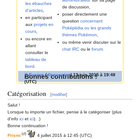
les ébauches
de discussion,
d'articles
,
poser directement une
en participant
question
concernant
aux
projets en
Poképédia ou les grands
cours
,
thèmes Pokémon
,
ou encore en
ou même venir discuter sur le
allant
chat IRC
ou le
forum
.
consulter le
tableau de
bord
.
X-Fusion
(
discussion
)
13 juin 2015 à 19:48
Bonnes contributions
!
(UTC)
Catégorisation
[
modifier
]
Salut
!
Lorsque tu importe un fichier, pense à le catégoriser (plus
d'info
ici
et
ici
).
:)
Bonne continuation
!
(
d
)
Prismi
4 juillet 2015 à 12:45 (UTC)