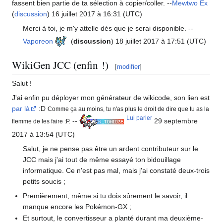
fassent bien partie de ta sélection à copier/coller. --
Mewtwo Ex
(
discussion
) 16 juillet 2017 à 16:31 (UTC)
Merci à toi, je m'y attelle dès que je serai disponible. --
Vaporeon
(
discussion
) 18 juillet 2017 à 17:51 (UTC)
WikiGen JCC (enfin
!)
[
modifier
]
Salut
!
J'ai enfin pu déployer mon générateur de wikicode, son lien est
par là
:D
Comme ça au moins, tu n'as plus le droit de dire que tu as la
Lui parler
--
29 septembre
flemme de les faire :P.
2017 à 13:54 (UTC)
Salut, je ne pense pas être un ardent contributeur sur le
JCC mais j'ai tout de même essayé ton bidouillage
informatique. Ce n'est pas mal, mais j'ai constaté deux-trois
petits soucis
;
Premièrement, même si tu dois sûrement le savoir, il
manque encore les Pokémon-GX
;
Et surtout, le convertisseur a planté durant ma deuxième-