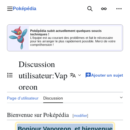
Aller
au
Poképédia
Menu principal
Rechercher
Apparence
Outil
contenu
Poképédia subit actuellement quelques soucis
techniques !
L'équipe est au courant des problèmes et fait le nécessaire
pour les arranger le plus rapidement possible. Merci de votre
compréhension !
Discussion
utilisateur
:
Vap
Ajouter un sujet
Basculer la table des matières
Ajouter des langues
oreon
Page d’utilisateur
Discussion
Bienvenue sur Poképédia
[
modifier
]
Bonjour Vaporeon, et bienvenue