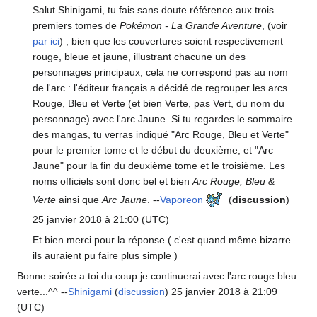
Salut Shinigami, tu fais sans doute référence aux trois
premiers tomes de
Pokémon - La Grande Aventure
, (voir
par ici
)
; bien que les couvertures soient respectivement
rouge, bleue et jaune, illustrant chacune un des
personnages principaux, cela ne correspond pas au nom
de l'arc
: l'éditeur français a décidé de regrouper les arcs
Rouge, Bleu et Verte (et bien Verte, pas Vert, du nom du
personnage) avec l'arc Jaune. Si tu regardes le sommaire
des mangas, tu verras indiqué "Arc Rouge, Bleu et Verte"
pour le premier tome et le début du deuxième, et "Arc
Jaune" pour la fin du deuxième tome et le troisième. Les
noms officiels sont donc bel et bien
Arc Rouge, Bleu &
Verte
ainsi que
Arc Jaune
. --
Vaporeon
(
discussion
)
25 janvier 2018 à 21:00 (UTC)
Et bien merci pour la réponse ( c'est quand même bizarre
ils auraient pu faire plus simple )
Bonne soirée a toi du coup je continuerai avec l'arc rouge bleu
verte...^^ --
Shinigami
(
discussion
) 25 janvier 2018 à 21:09
(UTC)