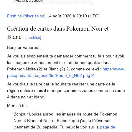
Merci d'avance.
Eushine
(
discussion
) 14 août 2020 à 20:19 (UTC)
Création de cartes dans Pokémon Noir et
Blanc
[
modifier
]
Bonjour Vaporeon,
Je voulais simplement te demander comment tu fais pour avoir
les images de zones en entier et de bonne qualité dans
Pokemon Noire (2) et Blanc (2)
?, comme celle-ci
:
https://www.
pokepedia.fr/images/6/6e/Route_5_NB2.png
Je voudrais le faire car je souhaite réaliser une carte de la
région entière mais il manque certaines zones comme La route
4 dans noir et blanc.
Merci à toi,
Bonjour Louisalaprod, les images de route de Pokémon
Noir et Blanc et Noir et Blanc 2 que j'ai pu téléverser
viennent de Bulbapédia. Tu peux le voir sur la
page de