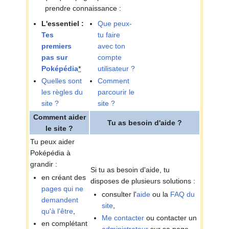
prendre connaissance
:
L'essentiel
:
Que peux-
Tes
tu faire
premiers
avec ton
pas sur
compte
Poképédia
*
utilisateur
?
Quelles sont
Comment
les règles du
parcourir le
site
?
site
?
Comment aider
Tu as besoin d'aide
?
le site
?
Tu peux aider
Poképédia à
grandir
:
Si tu as besoin d'aide, tu
en créant des
disposes de plusieurs solutions
:
pages qui ne
consulter l'
aide
ou la
FAQ du
demandent
site
,
qu'à l'être
,
Me contacter
ou contacter un
en complétant
administrateur
sur sa page