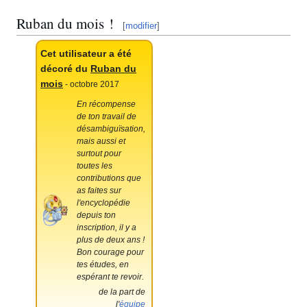
Ruban du mois
!
[
modifier
]
Cet utilisateur a été
décoré du
Ruban du
mois
- octobre 2017
En récompense
de ton travail de
désambiguïsation,
mais aussi et
surtout pour
toutes les
contributions que
as faites sur
l'encyclopédie
depuis ton
inscription, il y a
plus de deux ans
!
Bon courage pour
tes études, en
espérant te revoir.
de la part de
l'
équipe