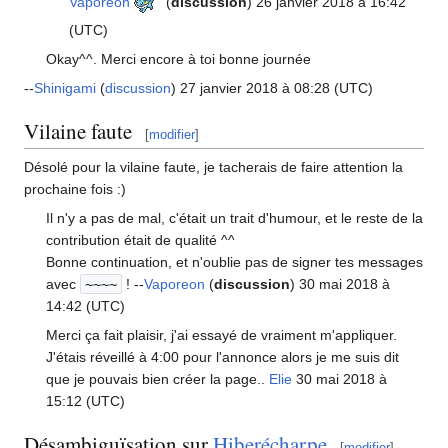
Vaporeon
(
discussion
) 26 janvier 2018 à 16:42
(UTC)
Okay^^. Merci encore à toi bonne journée
--
Shinigami
(
discussion
) 27 janvier 2018 à 08:28 (UTC)
Vilaine faute
[
modifier
]
Désolé pour la vilaine faute, je tacherais de faire attention la
prochaine fois
:)
Il n'y a pas de mal, c'était un trait d'humour, et le reste de la
contribution était de qualité ^^
Bonne continuation, et n'oublie pas de signer tes messages
avec
~~~~
! --
Vaporeon
(
discussion
) 30 mai 2018 à
14:42 (UTC)
Merci ça fait plaisir, j'ai essayé de vraiment m'appliquer.
J'étais réveillé à 4:00 pour l'annonce alors je me suis dit
que je pouvais bien créer la page..
Elie
30 mai 2018 à
15:12 (UTC)
Désambiguïsation sur
Hiberécharpe
[
modifier
]