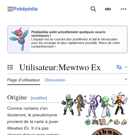
Aller
au
Poképédia
Menu principal
Rechercher
Apparence
Outil
contenu
Poképédia subit actuellement quelques soucis
techniques !
L'équipe est au courant des problèmes et fait le nécessaire
pour les arranger le plus rapidement possible. Merci de votre
compréhension !
Utilisateur
:
Mewtwo Ex
Basculer la table des matières
Page d’utilisateur
Discussion
Origine
[
modifier
]
Comme certains s'en
douteront, le pseudonyme
provient de la carte à jouer
Mewtwo Ex
. Il n'a pas
changé depuis mon arrivée