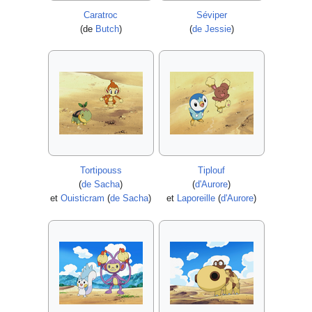
Caratroc
Séviper
(de
Butch
)
(
de Jessie
)
Tortipouss
Tiplouf
(
de Sacha
)
(
d'Aurore
)
et
Ouisticram
(
de Sacha
)
et
Laporeille
(
d'Aurore
)