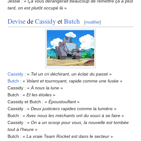
Jessie
: «
Ça vous dérangerait beaucoup de remettre ça à plus
tard, on est plutôt occupé là
»
Devise
de
Cassidy
et
Butch
[
modifier
]
Cassidy
: «
Tel un cri déchirant, un éclair du passé
»
Butch
: «
Volant et tournoyant, rapide comme une fusée
»
Cassidy
: «
À nous la lune
»
Butch
: «
Et les étoiles
»
Cassidy et Butch
: «
Époustouflant
»
Cassidy
: «
Deux justiciers rapides comme la lumière
»
Butch
: «
Avec nous les méchants ont du souci à se faire
»
Cassidy
: «
On a un scoop pour vous, la nouvelle est tombée
tout à l'heure
»
Butch
: «
La vraie Team Rocket est dans le secteur
»