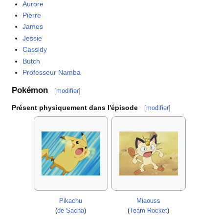
Aurore
Pierre
James
Jessie
Cassidy
Butch
Professeur Namba
Pokémon
[
modifier
]
Présent physiquement dans l'épisode
[
modifier
]
Pikachu
Miaouss
(
de Sacha
)
(
Team Rocket
)