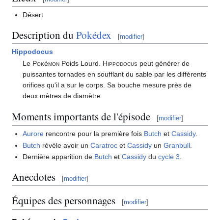
Désert
Description du
Pokédex
[
modifier
]
Hippodocus
Le
Pok
é
mon
Poids Lourd.
Hippodocus
peut générer de
puissantes tornades en soufflant du sable par les différents
orifices qu'il a sur le corps. Sa bouche mesure près de
deux mètres de diamètre.
Moments importants de l'épisode
[
modifier
]
Aurore
rencontre pour la première fois
Butch
et
Cassidy
.
Butch
révèle avoir un
Caratroc
et
Cassidy
un
Granbull
.
Dernière apparition de
Butch
et
Cassidy
du
cycle 3
.
Anecdotes
[
modifier
]
Équipes des personnages
[
modifier
]