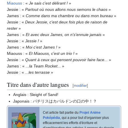
Miaouss
: «
Je sais c'est délirant
!
»
Jessie
: «
Partout où nous allons nous semons le chaos
»
James
: «
Comme dans ma chambre ou dans mon bureau
»
Jessie
: «
Deux Jessie, c'est deux fois plus de raison de
rester
»
James
: «
Et avec deux James, on n's'ennuie jamais
»
Jessie
: «
Jessie
!
»
James
: «
Moi c'est James
!
»
Miaouss
: «
Et Miaouss, c'est un trio
!
»
Jessie
: «
Quant à ceux qui pensent pouvoir faire face...
»
James
: «
...la Team Rocket...
»
Jessie
: «
...les terrasse
»
Titre dans d'autre langues
[
modifier
]
Anglais
: Sleight of Sand!
Japonais
: パチリスはカバルドンの口の中！？
Cet article fait partie du
Projet Anime
Poképédia
, qui a pour but d'organiser plus
efficacement les efforts d'écriture et