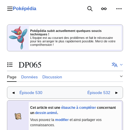
Aller
au
Poképédia
Menu principal
Rechercher
Apparence
Outil
contenu
Poképédia subit actuellement quelques soucis
techniques !
L'équipe est au courant des problèmes et fait le nécessaire
pour les arranger le plus rapidement possible. Merci de votre
compréhension !
DP065
Basculer la table des matières
Page
Données
Discussion
◄
Épisode 530
Épisode 532
►
Cet article est une
ébauche à compléter
concernant
un
dessin animé
.
Vous pouvez la
modifier
et ainsi partager vos
connaissances.