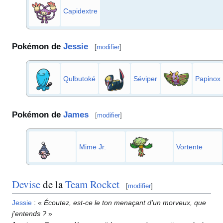
Capidextre
Pokémon de
Jessie
[
modifier
]
Qulbutoké
Séviper
Papinox
Pokémon de
James
[
modifier
]
Mime Jr.
Vortente
Devise
de la
Team Rocket
[
modifier
]
Jessie
: «
Écoutez, est-ce le ton menaçant d'un morveux, que
j'entends
?
»