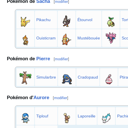
Pokémon de
Sacha
[
modifier
]
Pikachu
Étourvol
Tor
Ouisticram
Mustébouée
Sco
Pokémon de
Pierre
[
modifier
]
Simularbre
Cradopaud
Ptira
Pokémon d'
Aurore
[
modifier
]
Tiplouf
Laporeille
Pachi