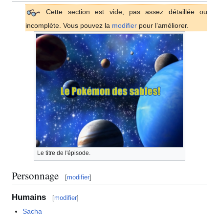
Cette section est vide, pas assez détaillée ou
incomplète. Vous pouvez la
modifier
pour l’améliorer.
Le titre de l'épisode.
Personnage
[
modifier
]
Humains
[
modifier
]
Sacha