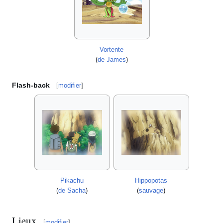
Vortente
(
de James
)
Flash-back
[
modifier
]
Pikachu
Hippopotas
(
de Sacha
)
(
sauvage
)
Lieux
[
modifier
]