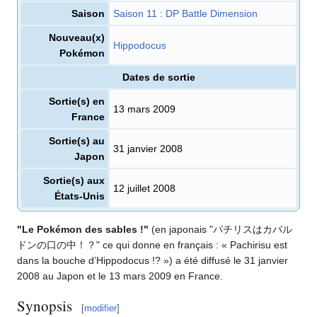
Saison
saison 11
: DP Battle Dimension
Nouveau(x)
Hippodocus
Pokémon
Dates de sortie
Sortie(s) en
13 mars 2009
France
Sortie(s) au
31 janvier 2008
Japon
Sortie(s) aux
12 juillet 2008
États-Unis
"Le Pokémon des sables
!"
(en japonais "パチリスはカバル
ドンの口の中！？" ce qui donne en français
: «
Pachirisu est
dans la bouche d’Hippodocus
!?
») a été diffusé le 31 janvier
2008 au Japon et le 13 mars 2009 en France.
Synopsis
[
modifier
]