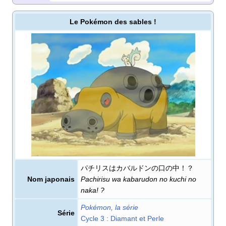
Le Pokémon des sables
!
パチリスはカバルドンの口の中！？
Nom japonais
Pachirisu wa kabarudon no kuchi no
naka!
?
Pokémon, la série
Série
cycle 3
: Diamant et Perle