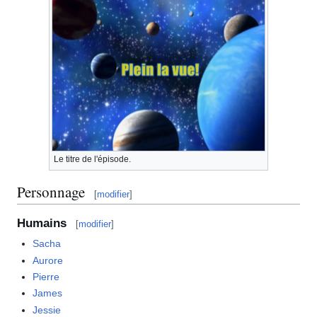
Le titre de l'épisode.
Personnage
[
modifier
]
Humains
[
modifier
]
Sacha
Aurore
Pierre
James
Jessie