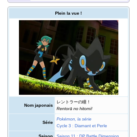
Plein la vue
!
レントラーの瞳！
Nom japonais
Rentorā no hitomi!
Pokémon, la série
Série
cycle 3
: Diamant et Perle
Saison
saison 11
: DP Battle Dimension