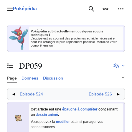
Aller
au
Poképédia
Menu principal
Rechercher
Apparence
Outil
contenu
Poképédia subit actuellement quelques soucis
techniques !
L'équipe est au courant des problèmes et fait le nécessaire
pour les arranger le plus rapidement possible. Merci de votre
compréhension !
DP059
Basculer la table des matières
Page
Données
Discussion
◄
Épisode 524
Épisode 526
►
Cet article est une
ébauche à compléter
concernant
un
dessin animé
.
Vous pouvez la
modifier
et ainsi partager vos
connaissances.