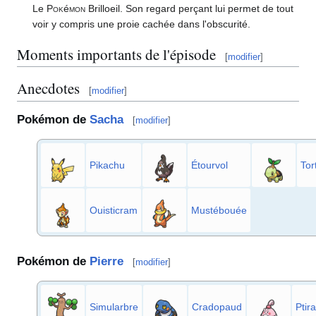
Le
Pok
é
mon
Brilloeil. Son regard perçant lui permet de tout
voir y compris une proie cachée dans l'obscurité.
Moments importants de l'épisode
[
modifier
]
Anecdotes
[
modifier
]
Pokémon de
Sacha
[
modifier
]
Pikachu
Étourvol
Tor
Ouisticram
Mustébouée
Pokémon de
Pierre
[
modifier
]
Simularbre
Cradopaud
Ptira