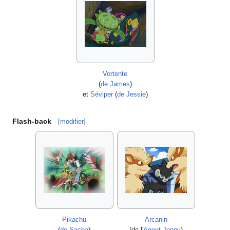
Vortente
(
de James
)
et
Séviper
(
de Jessie
)
Flash-back
[
modifier
]
Pikachu
Arcanin
(
de Sacha
)
(de l'
Agent Jenny
)