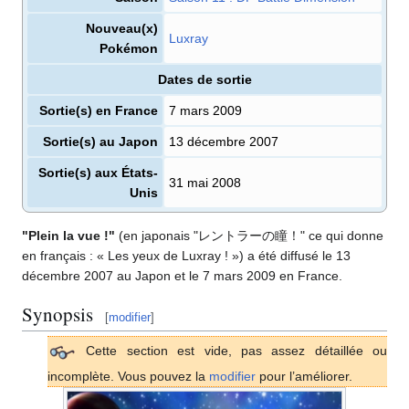
Nouveau(x)
Luxray
Pokémon
Dates de sortie
Sortie(s) en France
7 mars 2009
Sortie(s) au Japon
13 décembre 2007
Sortie(s) aux États-
31 mai 2008
Unis
"Plein la vue
!"
(en japonais "レントラーの瞳！" ce qui donne
en français
: «
Les yeux de Luxray
!
») a été diffusé le 13
décembre 2007 au Japon et le 7 mars 2009 en France.
Synopsis
[
modifier
]
Cette section est vide, pas assez détaillée ou
incomplète. Vous pouvez la
modifier
pour l’améliorer.