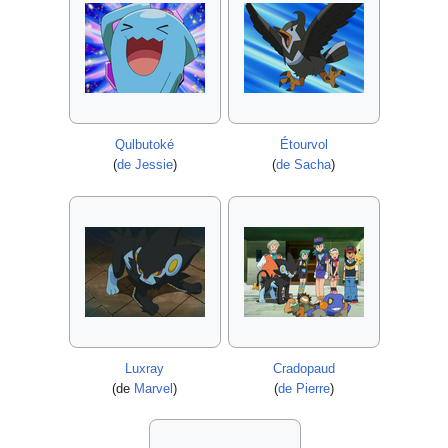
Qulbutoké
Étourvol
(
de Jessie
)
(
de Sacha
)
Luxray
Cradopaud
(de
Marvel
)
(
de Pierre
)