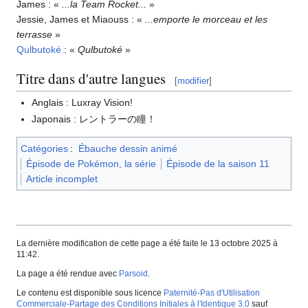
James
: «
...la Team Rocket...
»
Jessie, James et Miaouss
: «
...emporte le morceau et les
terrasse
»
Qulbutoké
: «
Qulbutoké
»
Titre dans d'autre langues
[
modifier
]
Anglais
: Luxray Vision!
Japonais
: レントラーの瞳！
Catégories
:
Ébauche dessin animé
Épisode de Pokémon, la série
Épisode de la saison 11
Article incomplet
La dernière modification de cette page a été faite le 13 octobre 2025 à
11:42.
La page a été rendue avec
Parsoid
.
Le contenu est disponible sous licence
Paternité-Pas d'Utilisation
Commerciale-Partage des Conditions Initiales à l'Identique 3.0
sauf