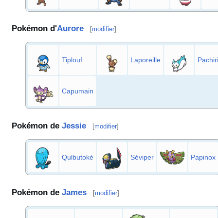
Pokémon d'
Aurore
[
modifier
]
Tiplouf
Laporeille
Pachir
Capumain
Pokémon de
Jessie
[
modifier
]
Qulbutoké
Séviper
Papinox
Pokémon de
James
[
modifier
]