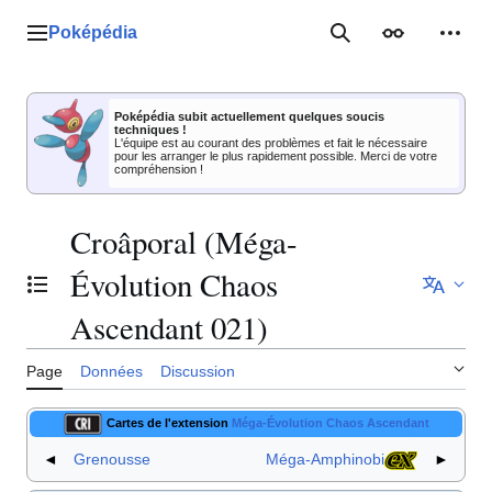
Aller
au
Poképédia
Menu principal
Rechercher
Apparence
Outil
contenu
Poképédia subit actuellement quelques soucis
techniques !
L'équipe est au courant des problèmes et fait le nécessaire
pour les arranger le plus rapidement possible. Merci de votre
compréhension !
Croâporal (Méga-
Évolution Chaos
Basculer la table des matières
Ascendant 021)
Page
Données
Discussion
Cartes de l'extension
Méga-Évolution Chaos Ascendant
◄
Grenousse
Méga-Amphinobi
►