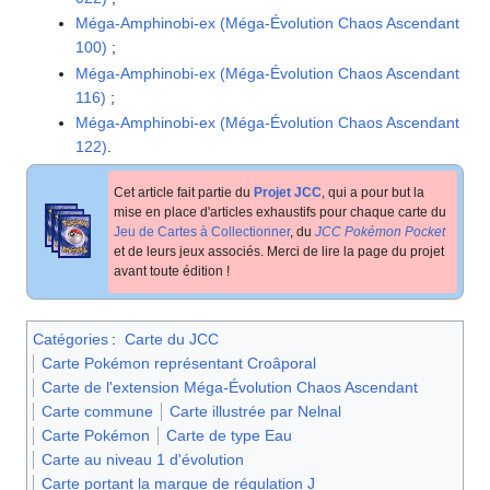
Méga-Amphinobi-ex (Méga-Évolution Chaos Ascendant
100)
;
Méga-Amphinobi-ex (Méga-Évolution Chaos Ascendant
116)
;
Méga-Amphinobi-ex (Méga-Évolution Chaos Ascendant
122)
.
Cet article fait partie du
Projet JCC
, qui a pour but la
mise en place d'articles exhaustifs pour chaque carte du
Jeu de Cartes à Collectionner
, du
JCC Pokémon Pocket
et de leurs jeux associés. Merci de lire la page du projet
avant toute édition
!
Catégories
:
Carte du JCC
Carte Pokémon représentant Croâporal
Carte de l'extension Méga-Évolution Chaos Ascendant
Carte commune
Carte illustrée par Nelnal
Carte Pokémon
Carte de type Eau
Carte au niveau 1 d'évolution
Carte portant la marque de régulation J