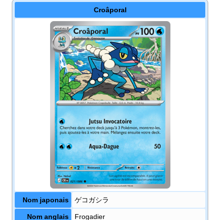
Croâporal
Nom japonais
ゲコガシラ
Nom anglais
Frogadier