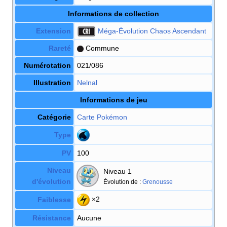
Informations de collection
Extension
Méga-Évolution Chaos Ascendant
Rareté
Commune
Numérotation
021/086
Illustration
Nelnal
Informations de jeu
Catégorie
Carte Pokémon
Type
PV
100
Niveau
Niveau 1
d'évolution
Évolution de
:
Grenousse
×2
Faiblesse
Résistance
Aucune