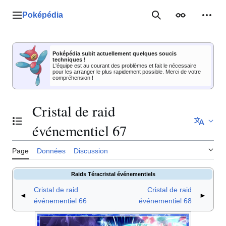
Aller
au
Poképédia
Menu principal
Rechercher
Apparence
Outil
contenu
Poképédia subit actuellement quelques soucis
techniques !
L'équipe est au courant des problèmes et fait le nécessaire
pour les arranger le plus rapidement possible. Merci de votre
compréhension !
Cristal de raid
Basculer la table des matières
événementiel 67
Page
Données
Discussion
Raids Téracristal événementiels
Cristal de raid
Cristal de raid
◄
►
événementiel 66
événementiel 68