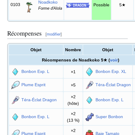
Noadkoko
0103
Possible
5★
Forme d'Alola
Récompenses
[
modifier
]
Objet
Nombre
Objet
Récompenses de Noadkoko 5★ (
voir
)
Bonbon Exp. L
Bonbon Exp. XL
×1
Plume Esprit
Téra-Éclat Dragon
×5
×2
Téra-Éclat Dragon
Bonbon Exp. L
(hôte)
×2
Bonbon Exp. L
Super Bonbon
(13
%)
×2
Plume Esprit
Baie Tamato