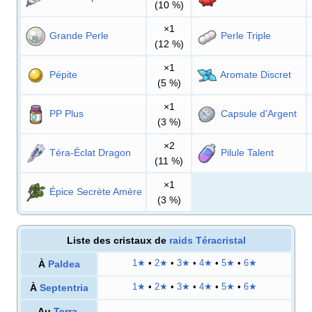
(10
%)
×1
Grande Perle
Perle Triple
(12
%)
×1
Pépite
Aromate Discret
(5
%)
×1
PP Plus
Capsule d'Argent
(3
%)
×2
Téra-Éclat Dragon
Pilule Talent
(11
%)
×1
Épice Secrète Amère
(3
%)
Liste des cristaux de
raids Téracristal
À
Paldea
1★
•
2★
•
3★
•
4★
•
5★
•
6★
À
Septentria
1★
•
2★
•
3★
•
4★
•
5★
•
6★
Au
Terra-