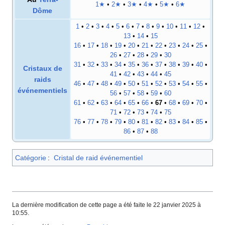
1★
•
2★
•
3★
•
4★
•
5★
•
6★
Dôme
1
•
2
•
3
•
4
•
5
•
6
•
7
•
8
•
9
•
10
•
11
•
12
•
13
•
14
•
15
16
•
17
•
18
•
19
•
20
•
21
•
22
•
23
•
24
•
25
•
26
•
27
•
28
•
29
•
30
31
•
32
•
33
•
34
•
35
•
36
•
37
•
38
•
39
•
40
•
Cristaux de
41
•
42
•
43
•
44
•
45
raids
46
•
47
•
48
•
49
•
50
•
51
•
52
•
53
•
54
•
55
•
événementiels
56
•
57
•
58
•
59
•
60
61
•
62
•
63
•
64
•
65
•
66
•
67
•
68
•
69
•
70
•
71
•
72
•
73
•
74
•
75
76
•
77
•
78
•
79
•
80
•
81
•
82
•
83
•
84
•
85
•
86
•
87
•
88
Catégorie
:
Cristal de raid événementiel
La dernière modification de cette page a été faite le 22 janvier 2025 à
10:55.