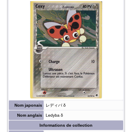
Nom japonais
レディバ δ
Nom anglais
Ledyba δ
Informations de collection