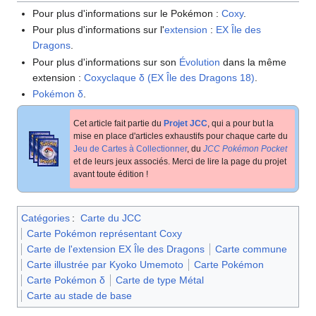
Pour plus d'informations sur le Pokémon
:
Coxy
.
Pour plus d'informations sur l'
extension
:
EX Île des
Dragons
.
Pour plus d'informations sur son
Évolution
dans la même
extension
:
Coxyclaque δ (EX Île des Dragons 18)
.
Pokémon δ
.
Cet article fait partie du
Projet JCC
, qui a pour but la
mise en place d'articles exhaustifs pour chaque carte du
Jeu de Cartes à Collectionner
, du
JCC Pokémon Pocket
et de leurs jeux associés. Merci de lire la page du projet
avant toute édition
!
Catégories
:
Carte du JCC
Carte Pokémon représentant Coxy
Carte de l'extension EX Île des Dragons
Carte commune
Carte illustrée par Kyoko Umemoto
Carte Pokémon
Carte Pokémon δ
Carte de type Métal
Carte au stade de base