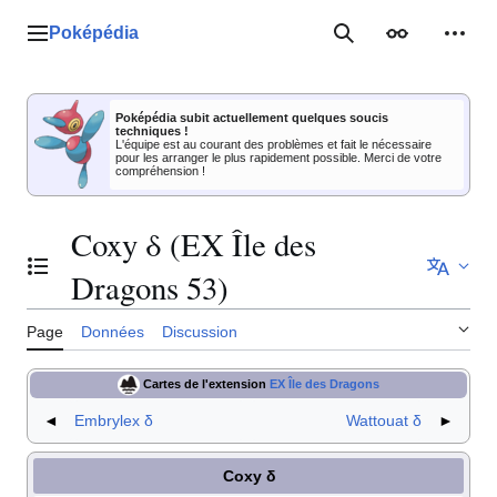
Aller
au
Poképédia
Menu principal
Rechercher
Apparence
Outil
contenu
Poképédia subit actuellement quelques soucis
techniques !
L'équipe est au courant des problèmes et fait le nécessaire
pour les arranger le plus rapidement possible. Merci de votre
compréhension !
Coxy δ (EX Île des
Basculer la table des matières
Dragons 53)
Page
Données
Discussion
Cartes de l'extension
EX Île des Dragons
◄
Embrylex δ
Wattouat δ
►
Coxy δ