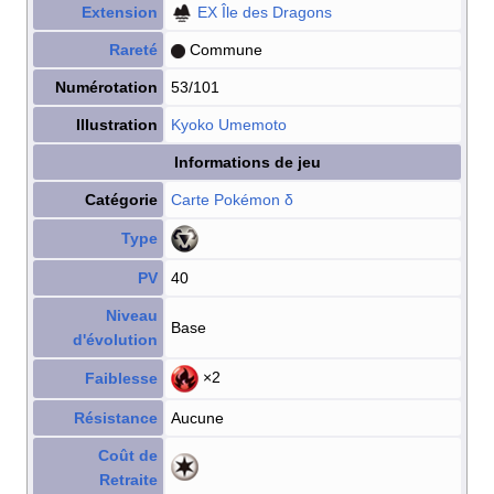
Extension
EX Île des Dragons
Rareté
Commune
Numérotation
53/101
Illustration
Kyoko Umemoto
Informations de jeu
Catégorie
Carte Pokémon
δ
Type
PV
40
Niveau
Base
d'évolution
×2
Faiblesse
Résistance
Aucune
Coût de
Retraite