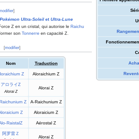
Séri
modifier
]
Pokémon Ultra-Soleil
et
Ultra-Lune
U
orce Z en un cristal, qui autorise le
Raichu
Rangemen
nsformer son
Tonnerre
en capacité Z.
Fonctionnemen
[
modifier
]
C
Acha
Nom
Traduction
Revent
loraichium Z
Aloraichium Z
アロライZ
Alorai Z
Alorai Z
Raichunium Z
A-Raichunium Z
Aloraicium Z
Aloraicium Z
Alo-RaistalZ
Aérostal Z
阿罗雷Ｚ
Alorai Z