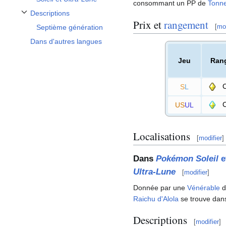
consommant un PP de
Tonne
Descriptions
Afficher / masquer la sous-section Descriptions
Prix et
rangement
[
mod
Septième génération
Dans d'autres langues
Jeu
Ran
C
S
L
C
US
UL
Localisations
[
modifier
]
Dans
Pokémon Soleil
e
Ultra-Lune
[
modifier
]
Donnée par une
Vénérable
d
Raichu d'Alola
se trouve dans
Descriptions
[
modifier
]