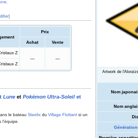
rre
.
ifier
]
Prix
gement
Achat
Vente
ristaux Z
—
—
ristaux Z
Artwork de l'Aloraïzé
Nom japonai
t
Lune
et
Pokémon Ultra-Soleil
et
Nom anglai
ans le bateau
Steelix
du
Village Flottant
si un
Dis
 l'équipe.
Génération
Première apparitio