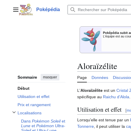
Aller
au
Poképédia
Menu principal
contenu
Poképédia subit a
L'équipe est au cou
Aloraïzélite
Sommaire
masquer
Page
Données
Discussio
Début
L'
Aloraïzélite
est un
Cristal 
Utilisation et effet
spécifique au
Raichu d'Alola
.
Prix et rangement
Utilisation et effet
[
mo
Localisations
Afficher / masquer la sous-section Localisations
Lorsqu'elle est tenue par un
Dans
Pokémon Soleil
et
Lune
et
Pokémon Ultra-
Tonnerre
, il peut utiliser la
ca
Soleil
et
Ultra-Lune