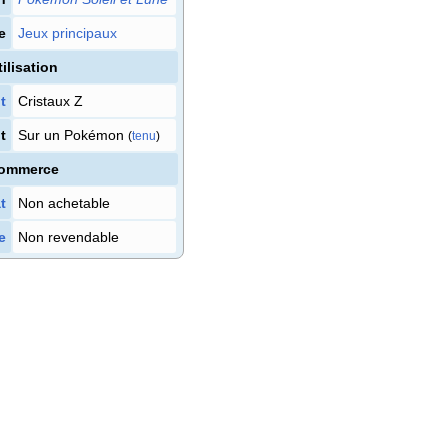
e
Jeux principaux
tilisation
t
Cristaux Z
t
Sur un Pokémon
(
tenu
)
ommerce
t
Non achetable
e
Non revendable