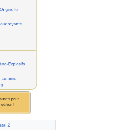
riginelle
Foudroyante
éno-Explosifs
s Luminis
ite
austifs pour
 édition
!
stal Z