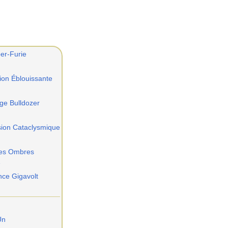
er-Furie
ion Éblouissante
ge Bulldozer
sion Cataclysmique
des Ombres
e
nce Gigavolt
Un