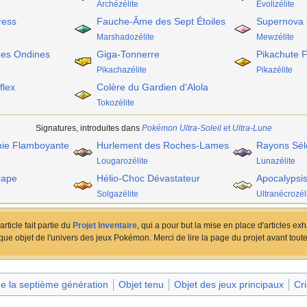
Archézélite
Évolizélite
ress
Fauche-Âme des Sept Étoiles
Supernova O
Marshadozélite
Mewzélite
es Ondines
Giga-Tonnerre
Pikachute 
Pikachazélite
Pikazélite
flex
Colère du Gardien d'Alola
Tokozélite
Signatures, introduites dans
Pokémon Ultra-Soleil
et
Ultra-Lune
ie Flamboyante
Hurlement des Roches-Lames
Rayons Sél
Lougarozélite
Lunazélite
rape
Hélio-Choc Dévastateur
Apocalypsi
Solgazélite
Ultranécrozél
article fait partie du
Projet Inventaire
, qui a pour but la mise en place d'articles exh
ue objet de l'univers des jeux Pokémon. Merci de lire la page du projet avant toute
de la septième génération
Objet tenu
Objet des jeux principaux
Cri