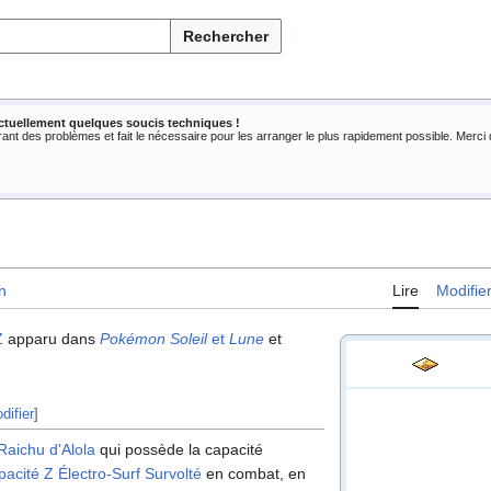
Rechercher
ctuellement quelques soucis techniques !
rant des problèmes et fait le nécessaire pour les arranger le plus rapidement possible. Merc
n
Lire
Modifie
Z
apparu dans
Pokémon Soleil
et
Lune
et
difier
]
Raichu d'Alola
qui possède la capacité
pacité Z
Électro-Surf Survolté
en combat, en