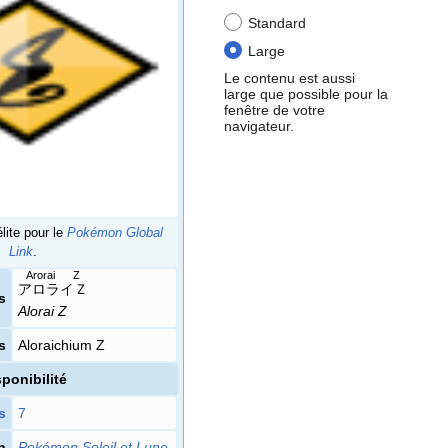
Standard
Large
Le contenu est aussi
large que possible pour la
fenêtre de votre
navigateur.
lite pour le
Pokémon Global
Link
.
Arorai Z
アロライＺ
s
Alorai Z
s
Aloraichium Z
ponibilité
s
7
n
Pokémon Soleil et Lune