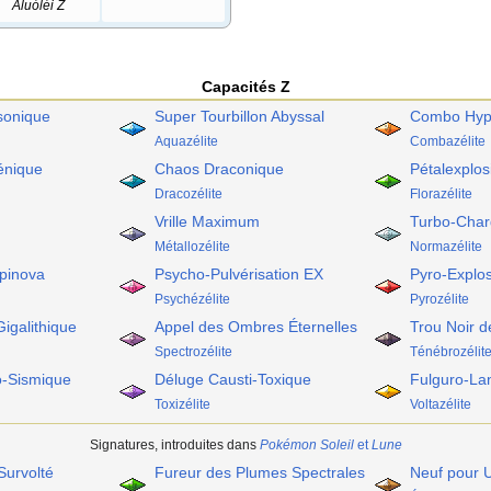
Āluóléi Z
Capacités Z
sonique
Super Tourbillon Abyssal
Combo Hyp
Aquazélite
Combazélite
énique
Chaos Draconique
Pétalexplos
Dracozélite
Florazélite
Vrille Maximum
Turbo-Char
Métallozélite
Normazélite
pinova
Psycho-Pulvérisation EX
Pyro-Explo
Psychézélite
Pyrozélite
igalithique
Appel des Ombres Éternelles
Trou Noir 
Spectrozélite
Ténébrozélit
o-Sismique
Déluge Causti-Toxique
Fulguro-La
Toxizélite
Voltazélite
Signatures, introduites dans
Pokémon Soleil
et
Lune
Survolté
Fureur des Plumes Spectrales
Neuf pour 