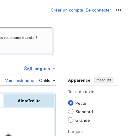
Créer un compte
Se connecter
Outils p
i de votre compréhension !
6 langues
Apparence
masquer
r
Voir l’historique
Outils
Taille du texte
Aloraïzélite
Petite
Standard
Grande
Largeur