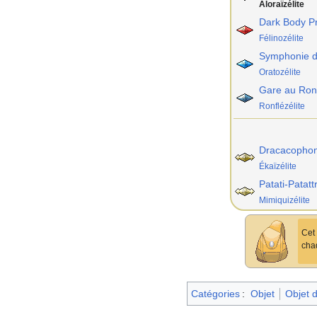
Aloraïzélite
Dark Body P
Félinozélite
Symphonie d
Oratozélite
Gare au Ron
Ronflézélite
Dracacophon
Ékaïzélite
Patati-Patatt
Mimiquizélite
Cet 
chaq
Catégories
:
Objet
Objet 