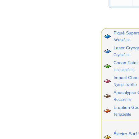
Piqué Super
Aérozélite
Laser Cryog
Cryozélite
Cocon Fatal
Insectozélite
Impact Chou
Nymphézélite
Apocalypse G
Rocazélite
Éruption Gé
Terrazélite
Électro-Surf 