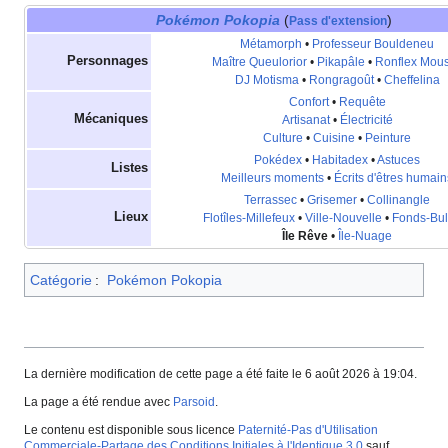
Pokémon Pokopia
(
)
Pass d'extension
Métamorph
•
Professeur Bouldeneu
Personnages
Maître Queulorior
•
Pikapâle
•
Ronflex Mou
DJ Motisma
•
Rongragoût
•
Cheffelina
Confort
•
Requête
Mécaniques
Artisanat
•
Électricité
Culture
•
Cuisine
•
Peinture
Pokédex
•
Habitadex
•
Astuces
Listes
Meilleurs moments
•
Écrits d'êtres humain
Terrassec
•
Grisemer
•
Collinangle
Lieux
Flotîles-Millefeux
•
Ville-Nouvelle
•
Fonds-Bul
Île Rêve
•
Île-Nuage
Catégorie
:
Pokémon Pokopia
La dernière modification de cette page a été faite le 6 août 2026 à 19:04.
La page a été rendue avec
Parsoid
.
Le contenu est disponible sous licence
Paternité-Pas d'Utilisation
Commerciale-Partage des Conditions Initiales à l'Identique 3.0
sauf