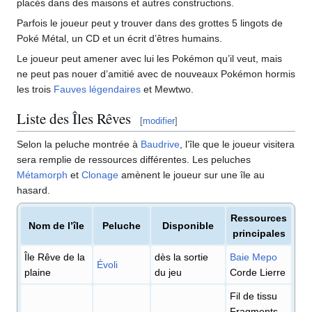
placés dans des maisons et autres constructions.
Parfois le joueur peut y trouver dans des grottes 5 lingots de
Poké Métal, un CD et un écrit d’êtres humains.
Le joueur peut amener avec lui les Pokémon qu’il veut, mais
ne peut pas nouer d’amitié avec de nouveaux Pokémon hormis
les trois
Fauves légendaires
et Mewtwo.
Liste des Îles Rêves
[
modifier
]
Selon la peluche montrée à
Baudrive
, l’île que le joueur visitera
sera remplie de ressources différentes. Les peluches
Métamorph
et
Clonage
amènent le joueur sur une île au
hasard.
Ressources
Nom de l’île
Peluche
Disponible
principales
Île Rêve de la
dès la sortie
Baie Mepo
Évoli
plaine
du jeu
Corde Lierre
Fil de tissu
Fragments