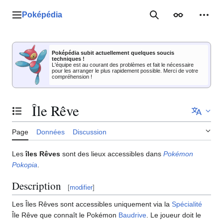
Aller
au
Poképédia
Menu principal
Rechercher
Apparence
Outil
contenu
Poképédia subit actuellement quelques soucis
techniques !
L'équipe est au courant des problèmes et fait le nécessaire
pour les arranger le plus rapidement possible. Merci de votre
compréhension !
Île Rêve
Basculer la table des matières
Page
Données
Discussion
Les
îles Rêves
sont des lieux accessibles dans
Pokémon
Pokopia
.
Description
[
modifier
]
Les Îles Rêves sont accessibles uniquement via la
Spécialité
Île Rêve que connaît le Pokémon
Baudrive
. Le joueur doit le