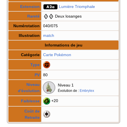
Extension
Lumière Triomphale
Rareté
Deux losanges
Numérotation
040/075
Illustration
match
Informations de jeu
Catégorie
Carte Pokémon
Type
PV
80
Niveau
Niveau 1
d'évolution
Évolution de
:
Embrylex
+20
Faiblesse
Coût de
Retraite