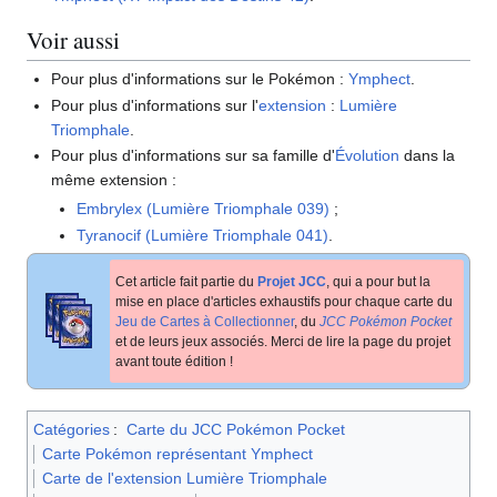
Voir aussi
Pour plus d'informations sur le Pokémon
:
Ymphect
.
Pour plus d'informations sur l'
extension
:
Lumière
Triomphale
.
Pour plus d'informations sur sa famille d'
Évolution
dans la
même extension
:
Embrylex (Lumière Triomphale 039)
;
Tyranocif (Lumière Triomphale 041)
.
Cet article fait partie du
Projet JCC
, qui a pour but la
mise en place d'articles exhaustifs pour chaque carte du
Jeu de Cartes à Collectionner
, du
JCC Pokémon Pocket
et de leurs jeux associés. Merci de lire la page du projet
avant toute édition
!
Catégories
:
Carte du JCC Pokémon Pocket
Carte Pokémon représentant Ymphect
Carte de l'extension Lumière Triomphale