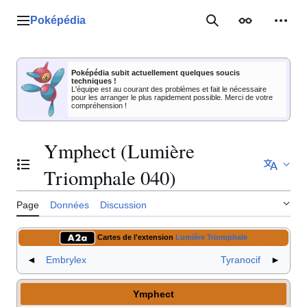
Aller
au
Poképédia
Menu principal
Rechercher
Apparence
Outil
contenu
Poképédia subit actuellement quelques soucis
techniques !
L'équipe est au courant des problèmes et fait le nécessaire
pour les arranger le plus rapidement possible. Merci de votre
compréhension !
Ymphect (Lumière
Basculer la table des matières
Triomphale 040)
Page
Données
Discussion
Cartes de l'extension
Lumière Triomphale
◄
Embrylex
Tyranocif
►
Ymphect