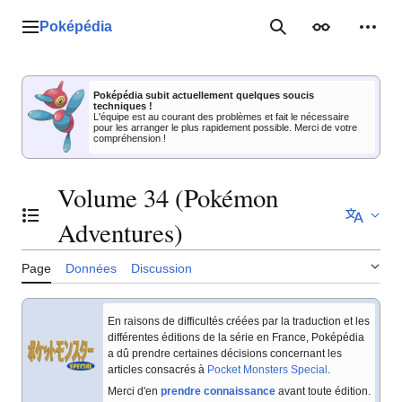
Aller
au
Poképédia
Menu principal
Rechercher
Apparence
Outil
contenu
Poképédia subit actuellement quelques soucis
techniques !
L'équipe est au courant des problèmes et fait le nécessaire
pour les arranger le plus rapidement possible. Merci de votre
compréhension !
Volume 34 (Pokémon
Basculer la table des matières
Adventures)
Page
Données
Discussion
En raisons de difficultés créées par la traduction et les
différentes éditions de la série en France, Poképédia
a dû prendre certaines décisions concernant les
articles consacrés à
Pocket Monsters Special
.
Merci d'en
prendre connaissance
avant toute édition.