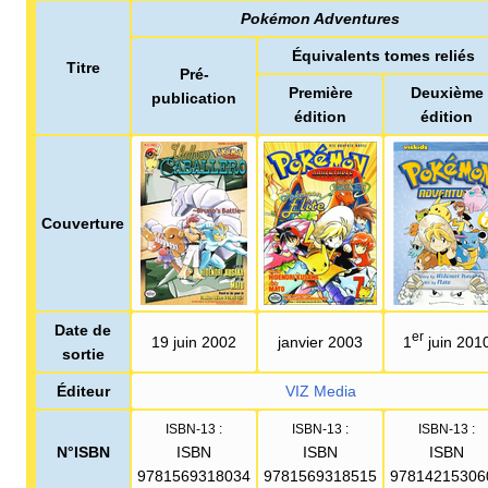
Pokémon Adventures
Équivalents tomes reliés
Titre
Pré-
Première
Deuxième
publication
édition
édition
Couverture
Date de
er
19 juin 2002
janvier 2003
1
juin 201
sortie
Éditeur
VIZ Media
ISBN-13
:
ISBN-13
:
ISBN-13
:
N°ISBN
ISBN
ISBN
ISBN
9781569318034
9781569318515
97814215306