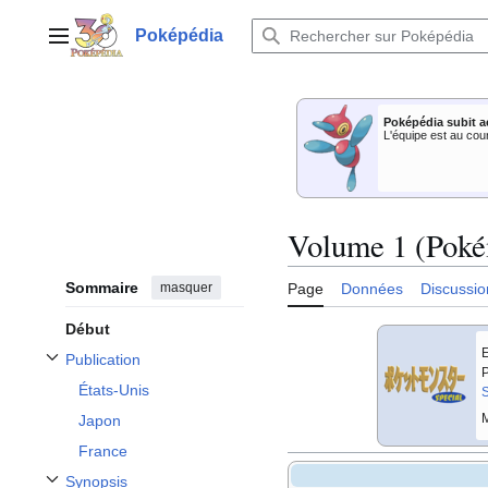
Aller
au
Poképédia
Menu principal
contenu
Poképédia subit a
L'équipe est au cou
Volume 1 (Poké
Sommaire
masquer
Page
Données
Discussio
Début
E
Publication
Afficher / masquer la sous-section Publication
P
États-Unis
S
M
Japon
France
Synopsis