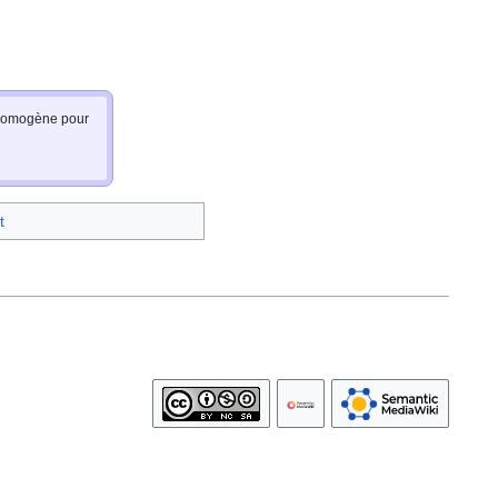
e homogène pour
t