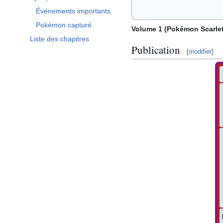
Afficher / masquer la sous-section Synopsis
Événements importants
Pokémon capturé
Volume 1 (Pokémon Scarlet
Liste des chapitres
Publication
[
modifier
]