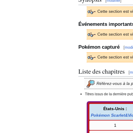
[
modifier
]
Cette section est v
Événements important
Cette section est v
Pokémon capturé
[
modi
Cette section est v
Liste des chapitres
[
m
Référez-vous à la 
Titres issus de la dernière pu
États-Unis
:
Pokémon Scarlet&Vio
1