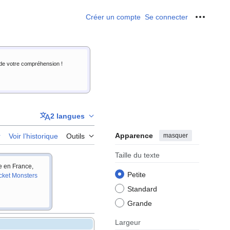
Créer un compte
Se connecter
Outils p
i de votre compréhension !
2 langues
Apparence
masquer
r
Voir l’historique
Outils
Taille du texte
ie en France,
Petite
cket Monsters
Standard
Grande
Largeur