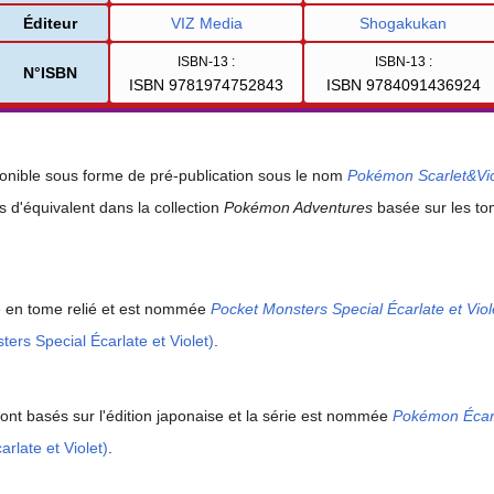
Éditeur
VIZ Media
Shogakukan
ISBN-13
:
ISBN-13
:
N°ISBN
ISBN 9781974752843
ISBN 9784091436924
onible sous forme de pré-publication sous le nom
Pokémon Scarlet&Vio
s d'équivalent dans la collection
Pokémon Adventures
basée sur les tom
le en tome relié et est nommée
Pocket Monsters Special Écarlate et Viol
ers Special Écarlate et Violet)
.
sont basés sur l'édition japonaise et la série est nommée
Pokémon Écarl
late et Violet)
.