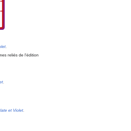
let
.
es reliés de l'édition
et
.
ate et Violet
.