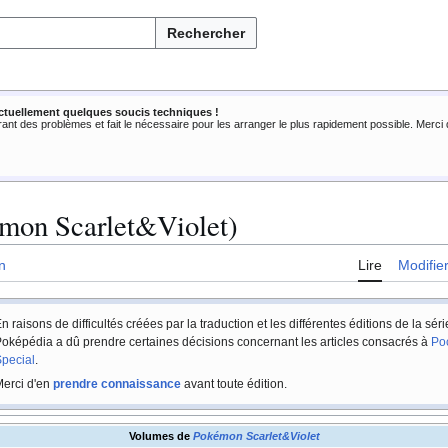
Rechercher
ctuellement quelques soucis techniques !
rant des problèmes et fait le nécessaire pour les arranger le plus rapidement possible. Merc
mon Scarlet&Violet)
n
Lire
Modifie
n raisons de difficultés créées par la traduction et les différentes éditions de la sér
oképédia a dû prendre certaines décisions concernant les articles consacrés à
Po
pecial
.
erci d'en
prendre connaissance
avant toute édition.
Volumes de
Pokémon Scarlet&Violet