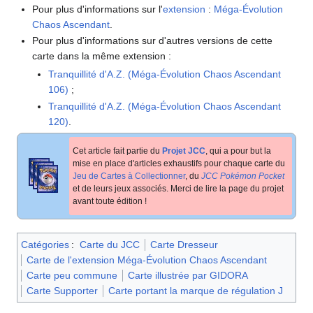
Pour plus d'informations sur l'
extension
:
Méga-Évolution
Chaos Ascendant
.
Pour plus d'informations sur d'autres versions de cette
carte dans la même extension
:
Tranquillité d'A.Z. (Méga-Évolution Chaos Ascendant
106)
;
Tranquillité d'A.Z. (Méga-Évolution Chaos Ascendant
120)
.
Cet article fait partie du
Projet JCC
, qui a pour but la
mise en place d'articles exhaustifs pour chaque carte du
Jeu de Cartes à Collectionner
, du
JCC Pokémon Pocket
et de leurs jeux associés. Merci de lire la page du projet
avant toute édition
!
Catégories
:
Carte du JCC
Carte Dresseur
Carte de l'extension Méga-Évolution Chaos Ascendant
Carte peu commune
Carte illustrée par GIDORA
Carte Supporter
Carte portant la marque de régulation J