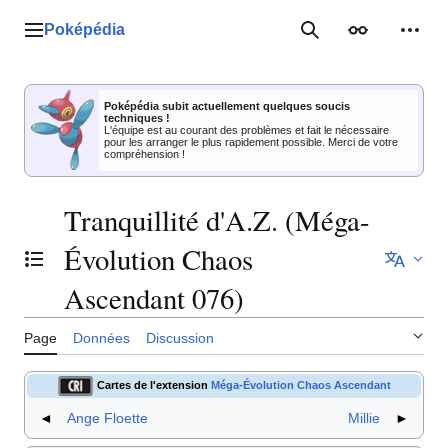
Aller
au
Poképédia
Menu principal
Rechercher
Apparence
Outil
contenu
Poképédia subit actuellement quelques soucis
techniques !
L'équipe est au courant des problèmes et fait le nécessaire
pour les arranger le plus rapidement possible. Merci de votre
compréhension !
Tranquillité d'A.Z. (Méga-
Évolution Chaos
Basculer la table des matières
Ascendant 076)
Page
Données
Discussion
Cartes de l'extension
Méga-Évolution Chaos Ascendant
◄
Ange Floette
Millie
►