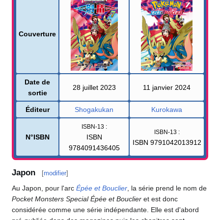
Couverture
Date de
28 juillet 2023
11 janvier 2024
sortie
Éditeur
Shogakukan
Kurokawa
ISBN-13
:
ISBN-13
:
N°ISBN
ISBN
ISBN 9791042013912
9784091436405
Japon
[
modifier
]
Au Japon, pour l'arc
Épée et Bouclier
, la série prend le nom de
Pocket Monsters Special Épée et Bouclier
et est donc
considérée comme une série indépendante. Elle est d'abord