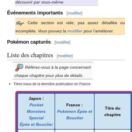
découvrir par vous-même.
Événements importants
[
modifier
]
Cette section est vide, pas assez détaillée ou
incomplète. Vous pouvez la
modifier
pour l’améliorer.
Pokémon capturés
[
modifier
]
Liste des chapitres
[
modifier
]
Référez-vous à la page concernant
chaque chapitre pour plus de détails.
Titres issus de la dernière publication en France.
Japon
:
Pocket
France
:
Titre du
Monsters
Pokémon Épée et
chapitre
Special
Bouclier
Épée et Bouclier