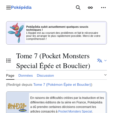
Aller
au
Poképédia
Menu principal
Rechercher
Apparence
Outil
contenu
Poképédia subit actuellement quelques soucis
techniques !
L'équipe est au courant des problèmes et fait le nécessaire
pour les arranger le plus rapidement possible. Merci de votre
compréhension !
Tome 7 (Pocket Monsters
Basculer la table des matières
Special Épée et Bouclier)
Page
Données
Discussion
(Redirigé depuis
Tome 7 (Pokémon Épée et Bouclier)
)
En raisons de difficultés créées par la traduction et les
différentes éditions de la série en France, Poképédia
a dû prendre certaines décisions concernant les
articles consacrés à
Pocket Monsters Special
.