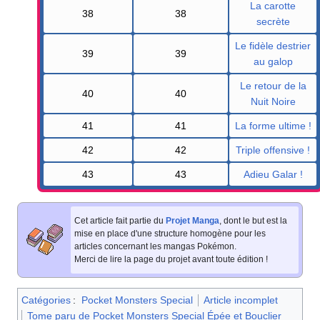
La carotte
38
38
secrète
Le fidèle destrier
39
39
au galop
Le retour de la
40
40
Nuit Noire
41
41
La forme ultime
!
42
42
Triple offensive
!
43
43
Adieu Galar
!
Cet article fait partie du
Projet Manga
, dont le but est la
mise en place d'une structure homogène pour les
articles concernant les mangas Pokémon.
Merci de lire la page du projet avant toute édition
!
Catégories
:
Pocket Monsters Special
Article incomplet
Tome paru de Pocket Monsters Special Épée et Bouclier