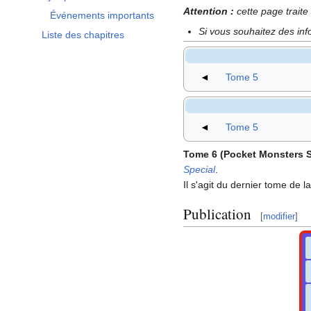
Afficher / masquer la sous-section Synopsis
Attention
:
cette page trait
Événements importants
Si vous souhaitez des in
Liste des chapitres
◄
Tome 5
◄
Tome 5
Tome 6 (Pocket Monsters S
Special
.
Il s'agit du dernier tome de l
Publication
[
modifier
]