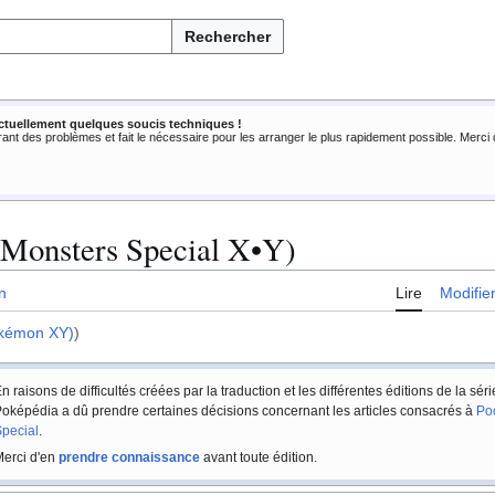
Rechercher
ctuellement quelques soucis techniques !
rant des problèmes et fait le nécessaire pour les arranger le plus rapidement possible. Merc
 Monsters Special X•Y)
n
Lire
Modifie
kémon XY)
)
n raisons de difficultés créées par la traduction et les différentes éditions de la sér
oképédia a dû prendre certaines décisions concernant les articles consacrés à
Po
pecial
.
erci d'en
prendre connaissance
avant toute édition.