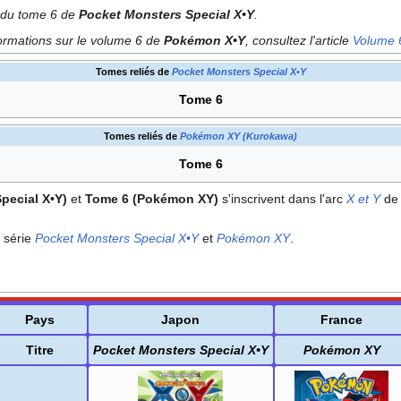
e du tome 6 de
Pocket Monsters Special X•Y
.
formations sur le volume 6 de
Pokémon X•Y
, consultez l'article
Volume 
Tomes reliés de
Pocket Monsters Special X•Y
Tome 6
Tomes reliés de
Pokémon XY (Kurokawa)
Tome 6
pecial X•Y)
et
Tome 6 (Pokémon XY)
s'inscrivent dans l'arc
X et Y
de 
a série
Pocket Monsters Special X•Y
et
Pokémon XY
.
Pays
Japon
France
Titre
Pocket Monsters Special X•Y
Pokémon XY