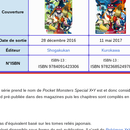
Couverture
Date de sortie
28 décembre 2016
11 mai 2017
Éditeur
Shogakukan
Kurokawa
ISBN-13
:
ISBN-13
:
N°ISBN
ISBN 9784091423306
ISBN 978236852497
 série prend le nom de
Pocket Monsters Special X•Y
est et donc consi
rd pré-publiée dans des magazines puis les chapitres sont compilés en 
pas d'équivalent basé sur les tomes reliés japonais.
lent disponible sous forme de pré-publication. Il s'agit de
Pokémon X•