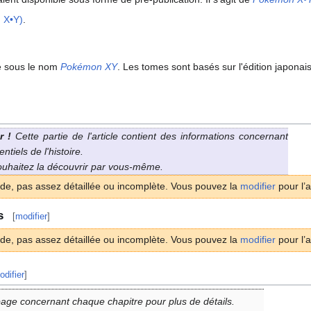
 X•Y)
.
ée sous le nom
Pokémon XY
. Les tomes sont basés sur l'édition japonais
r
!
Cette partie de l'article contient des informations concernant
tiels de l'histoire.
souhaitez la découvrir par vous-même.
ide, pas assez détaillée ou incomplète. Vous pouvez la
modifier
pour l’a
s
[
modifier
]
ide, pas assez détaillée ou incomplète. Vous pouvez la
modifier
pour l’a
odifier
]
page concernant chaque chapitre pour plus de détails.