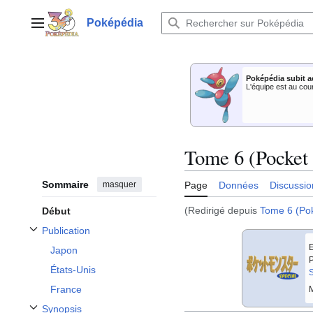
Aller
au
Poképédia
Menu principal
contenu
Poképédia subit a
L'équipe est au cou
Tome 6 (Pocket
Sommaire
masquer
Page
Données
Discussio
(Redirigé depuis
Tome 6 (Po
Début
Publication
Afficher / masquer la sous-section Publication
E
Japon
P
États-Unis
S
France
M
Synopsis