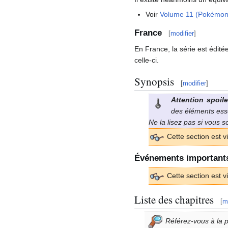
Voir
Volume 11 (Pokémon
France
[
modifier
]
En France, la série est édit
celle-ci.
Synopsis
[
modifier
]
Attention spoile
des éléments essen
Ne la lisez pas si vous 
Cette section est v
Événements important
Cette section est v
Liste des chapitres
[
m
Référez-vous à la 