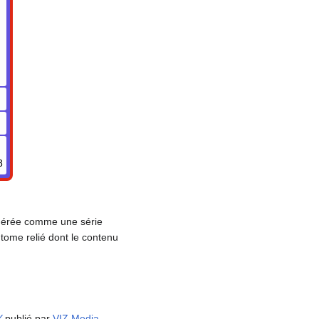
8
dérée comme une série
tome relié dont le contenu
Y
publié par
VIZ Media
.