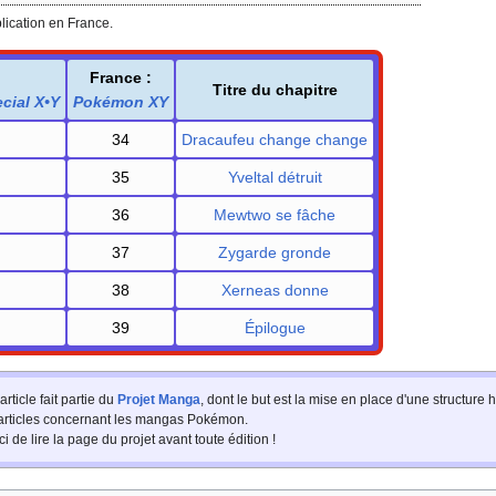
blication en France.
France
:
Titre du chapitre
cial X•Y
Pokémon XY
34
Dracaufeu change change
35
Yveltal détruit
36
Mewtwo se fâche
37
Zygarde gronde
38
Xerneas donne
39
Épilogue
article fait partie du
Projet Manga
, dont le but est la mise en place d'une structur
 articles concernant les mangas Pokémon.
i de lire la page du projet avant toute édition
!