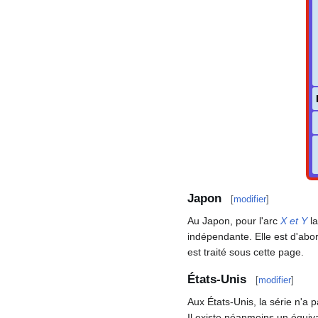
Japon
[
modifier
]
Au Japon, pour l'arc
X et Y
la
indépendante. Elle est d'abo
est traité sous cette page.
États-Unis
[
modifier
]
Aux États-Unis, la série n'a 
Il existe néanmoins un équiva