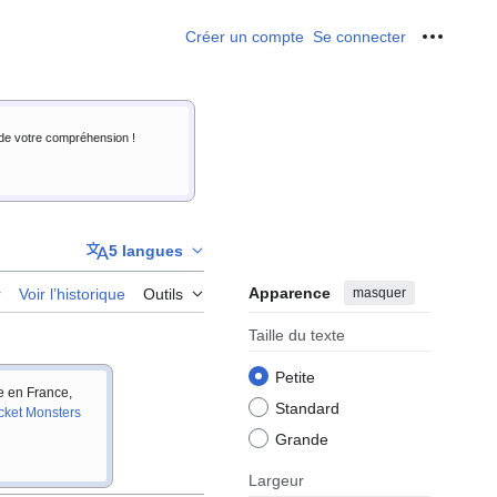
Créer un compte
Se connecter
Outils p
i de votre compréhension !
5 langues
Apparence
masquer
r
Voir l’historique
Outils
Taille du texte
Petite
ie en France,
Standard
cket Monsters
Grande
Largeur